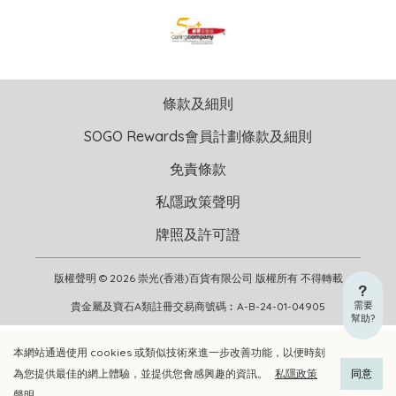
條款及細則
SOGO Rewards會員計劃條款及細則
免責條款
私隱政策聲明
牌照及許可證
版權聲明 © 2026 崇光(香港)百貨有限公司 版權所有 不得轉載
需要
貴金屬及寶石A類註冊交易商號碼︰A-B-24-01-04905
幫助?
本網站通過使用 cookies 或類似技術來進一步改善功能，以便時刻
加入購物車
立即選購
為您提供最佳的網上體驗，並提供您會感興趣的資訊。
私隱政策
同意
聲明