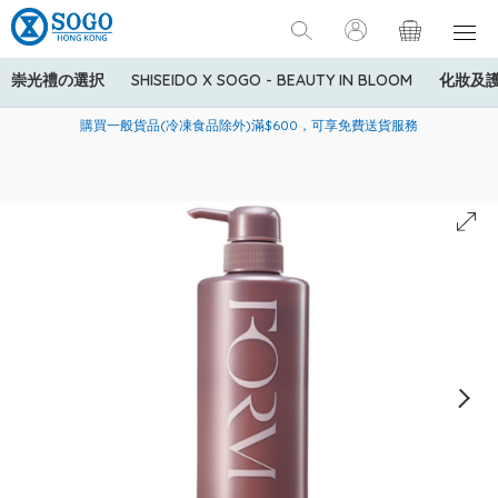
崇光禮の選択
SHISEIDO X SOGO - BEAUTY IN BLOOM
化妝及
寄送中國內地服務只適用於指定商品，若訂單金額少於HK$600(折
美國運通Explorer®信用卡會員購物禮遇：高達5%簽賬回贈！
購買一般貨品(冷凍食品除外)滿$600，可享免費送貨服務
扣後之消費金額計算)，送貨費用為HK$90。若訂單金額HK$600或
以上(折扣後之消費金額計算)，送貨費用以每箱計算首1公斤為
HK$75，其後每額外1公斤運費加收HK$16。