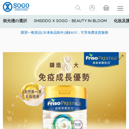
崇光禮の選択
SHISEIDO X SOGO - BEAUTY IN BLOOM
化妝及
寄送中國內地服務只適用於指定商品，若訂單金額少於HK$600(折
美國運通Explorer®信用卡會員購物禮遇：高達5%簽賬回贈！
購買一般貨品(冷凍食品除外)滿$600，可享免費送貨服務
扣後之消費金額計算)，送貨費用為HK$90。若訂單金額HK$600或
以上(折扣後之消費金額計算)，送貨費用以每箱計算首1公斤為
HK$75，其後每額外1公斤運費加收HK$16。