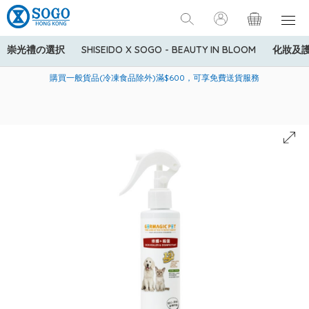
崇光禮の選択
SHISEIDO X SOGO - BEAUTY IN BLOOM
化妝及
寄送中國內地服務只適用於指定商品，若訂單金額少於HK$600(折
美國運通Explorer®信用卡會員購物禮遇：高達5%簽賬回贈！
購買一般貨品(冷凍食品除外)滿$600，可享免費送貨服務
扣後之消費金額計算)，送貨費用為HK$90。若訂單金額HK$600或
以上(折扣後之消費金額計算)，送貨費用以每箱計算首1公斤為
HK$75，其後每額外1公斤運費加收HK$16。