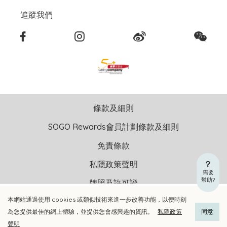
追蹤我們
條款及細則
SOGO Rewards會員計劃條款及細則
免責條款
私隱政策聲明
需要
幫助?
牌照及許可證
本網站通過使用 cookies 或類似技術來進一步改善功能，以便時刻
加入購物車
立即選購
版權聲明 © 2026 崇光(香港)百貨有限公司 版權所有 不得轉載
為您提供最佳的網上體驗，並提供您會感興趣的資訊。
私隱政策
同意
聲明
貴金屬及寶石A類註冊交易商號碼︰A-B-24-01-04905