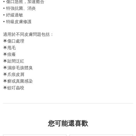
•⁠ ⁠傷口急救，加速癒合
•⁠ ⁠特強抗菌、消炎
•⁠ ⁠紓緩過敏
•⁠ ⁠特級皮膚修護
適用於不同皮膚問題包括：
🌟傷口處理
🌟甩毛
🌟痕癢
🌟趾間泛紅
🌟濕疹毛孩體臭
🌟爪痕皮屑
🌟癬或真菌感染
🌟蚊叮蟲咬
您可能還喜歡