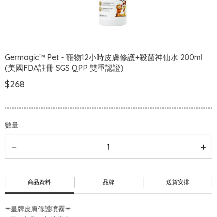
Germagic™ Pet - 寵物12小時皮膚修護+殺菌神仙水 200ml
(美國FDA註冊 SGS QPP 雙重認證)
$268
數量
商品資料
品牌
送貨安排
✴️皇牌皮膚修護噴霧✴️