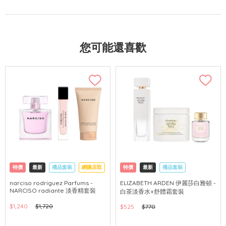
您可能還喜歡
特價
最新
禮品套裝
網購店取
特價
最新
禮品套裝
網購店取
可中國內地配送
narciso rodriguez Parfums -
ELIZABETH ARDEN 伊麗莎白雅頓 -
NARCISO radiante 淡香精套裝
白茶淡香水+舒體霜套裝
$1,240
$1,720
$525
$770