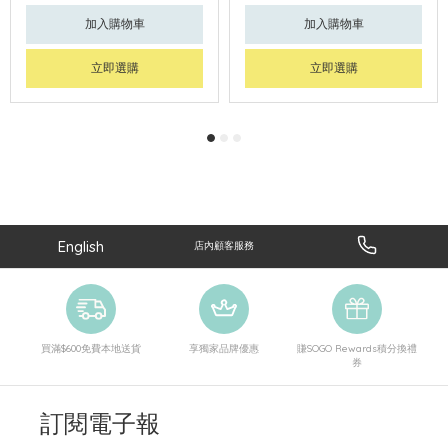
加入購物車
加入購物車
立即選購
立即選購
English
店內顧客服務
買滿$600免費本地送貨
享獨家品牌優惠
賺SOGO Rewards積分換禮
券
訂閱電子報