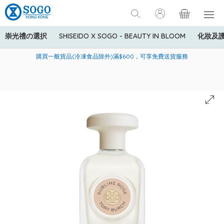
崇光禮の選択
SHISEIDO X SOGO - BEAUTY IN BLOOM
化妝及
寄送中國內地服務只適用於指定商品，若訂單金額少於HK$600(折
美國運通Explorer®信用卡會員購物禮遇：高達5%簽賬回贈！
購買一般貨品(冷凍食品除外)滿$600，可享免費送貨服務
扣後之消費金額計算)，送貨費用為HK$90。若訂單金額HK$600或
以上(折扣後之消費金額計算)，送貨費用以每箱計算首1公斤為
HK$75，其後每額外1公斤運費加收HK$16。