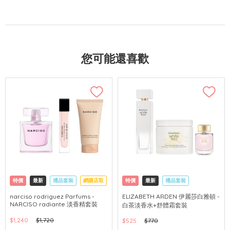
您可能還喜歡
特價
最新
禮品套裝
網購店取
特價
最新
禮品套裝
網購店取
可中國內地配送
narciso rodriguez Parfums -
ELIZABETH ARDEN 伊麗莎白雅頓 -
NARCISO radiante 淡香精套裝
白茶淡香水+舒體霜套裝
$1,240
$1,720
$525
$770