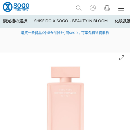
崇光禮の選択
SHISEIDO X SOGO - BEAUTY IN BLOOM
化妝及
寄送中國內地服務只適用於指定商品，若訂單金額少於HK$600(折
美國運通Explorer®信用卡會員購物禮遇：高達5%簽賬回贈！
購買一般貨品(冷凍食品除外)滿$600，可享免費送貨服務
扣後之消費金額計算)，送貨費用為HK$90。若訂單金額HK$600或
以上(折扣後之消費金額計算)，送貨費用以每箱計算首1公斤為
HK$75，其後每額外1公斤運費加收HK$16。