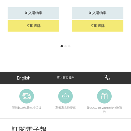
加入購物車
加入購物車
立即選購
立即選購
English
店內顧客服務
買滿$600免費本地送貨
享獨家品牌優惠
賺SOGO Rewards積分換禮
券
訂閱電子報