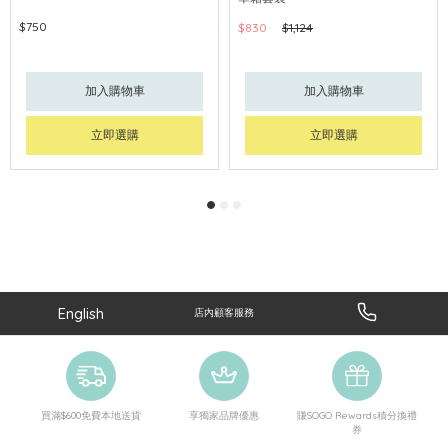
$750
$830
$1,124
加入購物車
加入購物車
立即選購
立即選購
English
店內顧客服務
買滿$600免費本地送貨
享獨家品牌優惠
賺SOGO Rewards積分換禮
券