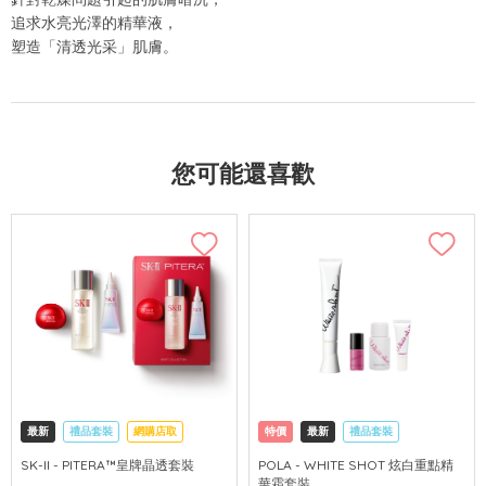
追求水亮光澤的精華液，
塑造「清透光采」肌膚。
您可能還喜歡
最新
禮品套裝
網購店取
特價
最新
禮品套裝
可中國內地配送
網購店取
可中國內地配送
SK-II - PITERA™皇牌晶透套裝
POLA - WHITE SHOT 炫白重點精
華霜套裝