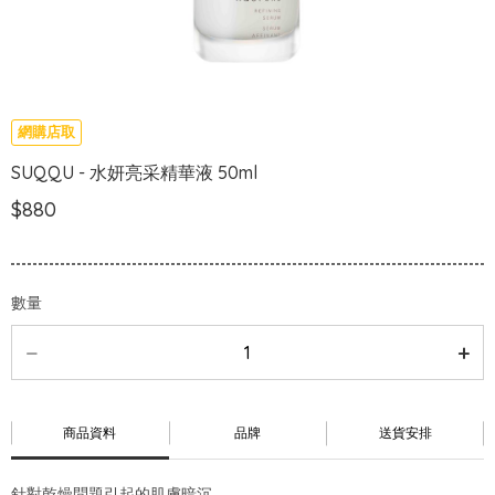
網購店取
SUQQU - 水妍亮采精華液 50ml
$880
數量
商品資料
品牌
送貨安排
針對乾燥問題引起的肌膚暗沉，