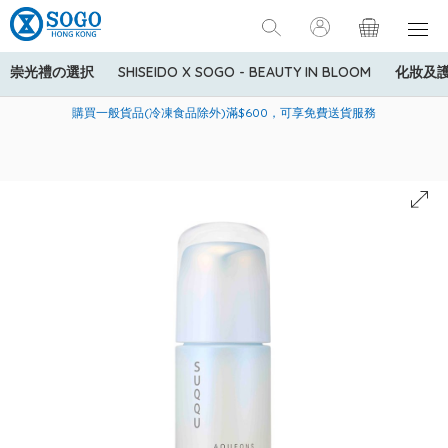
崇光禮の選択
SHISEIDO X SOGO - BEAUTY IN BLOOM
化妝及
寄送中國內地服務只適用於指定商品，若訂單金額少於HK$600(折
美國運通Explorer®信用卡會員購物禮遇：高達5%簽賬回贈！
購買一般貨品(冷凍食品除外)滿$600，可享免費送貨服務
扣後之消費金額計算)，送貨費用為HK$90。若訂單金額HK$600或
以上(折扣後之消費金額計算)，送貨費用以每箱計算首1公斤為
HK$75，其後每額外1公斤運費加收HK$16。