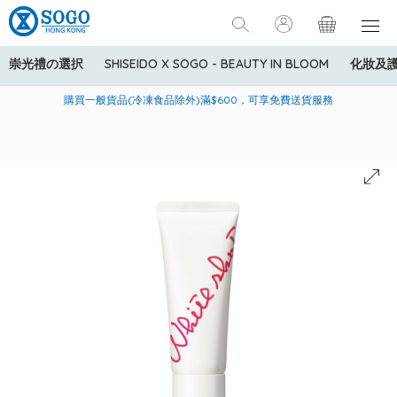
崇光禮の選択
SHISEIDO X SOGO - BEAUTY IN BLOOM
化妝及
寄送中國內地服務只適用於指定商品，若訂單金額少於HK$600(折
美國運通Explorer®信用卡會員購物禮遇：高達5%簽賬回贈！
購買一般貨品(冷凍食品除外)滿$600，可享免費送貨服務
扣後之消費金額計算)，送貨費用為HK$90。若訂單金額HK$600或
以上(折扣後之消費金額計算)，送貨費用以每箱計算首1公斤為
HK$75，其後每額外1公斤運費加收HK$16。