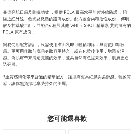
兼備亮肌日霜及防曬功效 ，提供 POLA 最高水平的紫外線防護 ，阻
隔近紅外線、藍光及微塵的護膚成份。配方蘊含兩種活性成份— 傅明
酸及甘草酸二鉀，並融合6 種與其他 WHITE SHOT 精華素 共同擁有的
POLA 原有成份 。
簡易使用配方設計，只需使用潔面乳即可輕鬆卸除，無需使用卸妝
霜。更可用作妝前底霜令妝容更持久，或在化妝後使用，增添光澤
感。為肌膚帶來清透亮麗的效果，並具自然膚色提亮效果，肌膚更通
透亮麗。
3重質感轉化帶來舒適的精華配方，讓肌膚更具細膩與柔滑感。輕盈質
感，讓你無負擔地享受持久的美麗。
您可能還喜歡