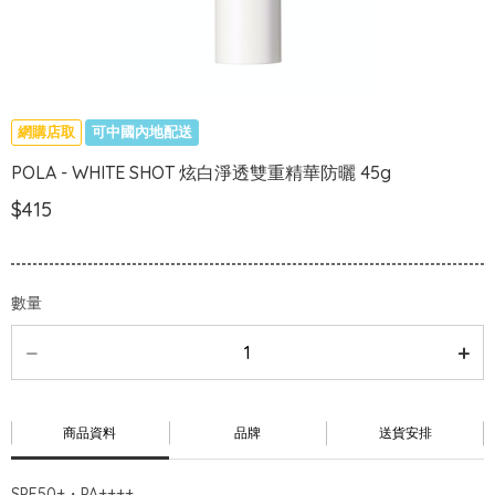
網購店取
可中國內地配送
POLA - WHITE SHOT 炫白淨透雙重精華防曬 45g
$415
數量
商品資料
品牌
送貨安排
SPF50+・PA++++