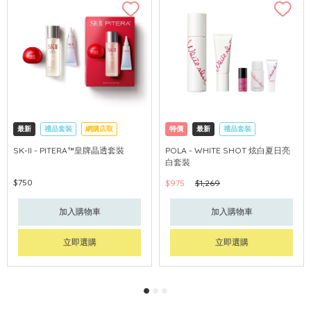
最新
禮品套裝
網購店取
特價
最新
禮品套裝
可中國內地配送
網購店取
可中國內地配送
SK-II - PITERA™皇牌晶透套裝
POLA - WHITE SHOT 炫白夏日亮
白套裝
$750
$975
$1,269
加入購物車
加入購物車
立即選購
立即選購