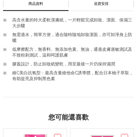
商品資料
送貨安排
高含水量的特大柔軟潔膚紙，一片輕鬆完成卸妝、潔面、保濕三
大步驟
無需過水，簡單方便，適合隨時隨地卸妝潔面，亦可卸淨身上防
曬
低摩擦配方，無香料、無添加色素、無油，通過皮膚過敏測試及
不致粉刺測試，温和呵護肌膚
膠蓋設計，防止卸妝紙變乾，用至最後一片仍保持濕潤
維C美白抗氧型：最高含量維他命C誘導體，配合日本柚子萃取，
有助提亮及抑制黑色素
您可能還喜歡