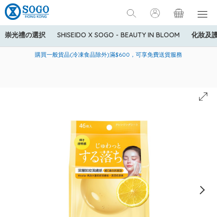
崇光禮の選択
SHISEIDO X SOGO - BEAUTY IN BLOOM
化妝及
寄送中國內地服務只適用於指定商品，若訂單金額少於HK$600(折
美國運通Explorer®信用卡會員購物禮遇：高達5%簽賬回贈！
購買一般貨品(冷凍食品除外)滿$600，可享免費送貨服務
扣後之消費金額計算)，送貨費用為HK$90。若訂單金額HK$600或
以上(折扣後之消費金額計算)，送貨費用以每箱計算首1公斤為
HK$75，其後每額外1公斤運費加收HK$16。