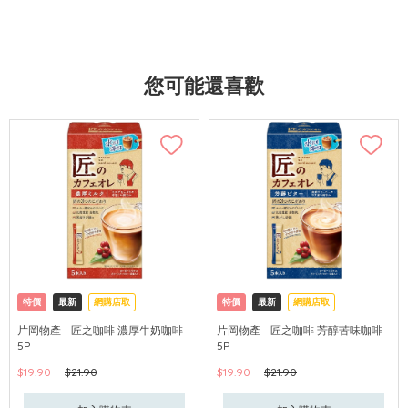
您可能還喜歡
特價
最新
網購店取
特價
最新
網購店取
片岡物產 - 匠之咖啡 濃厚牛奶咖啡
片岡物產 - 匠之咖啡 芳醇苦味咖啡
5P
5P
$19.90
$21.90
$19.90
$21.90