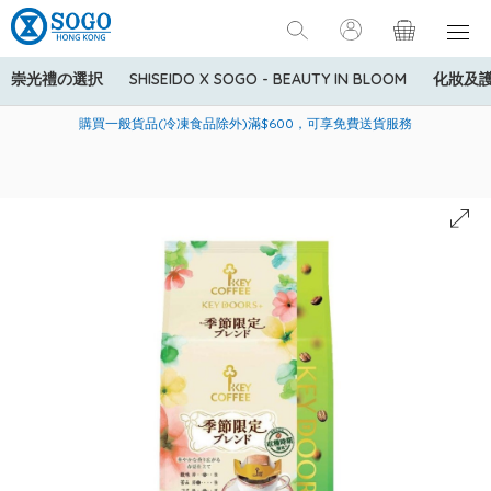
崇光禮の選択
SHISEIDO X SOGO - BEAUTY IN BLOOM
化妝及
寄送中國內地服務只適用於指定商品，若訂單金額少於HK$600(折
美國運通Explorer®信用卡會員購物禮遇：高達5%簽賬回贈！
購買一般貨品(冷凍食品除外)滿$600，可享免費送貨服務
扣後之消費金額計算)，送貨費用為HK$90。若訂單金額HK$600或
以上(折扣後之消費金額計算)，送貨費用以每箱計算首1公斤為
HK$75，其後每額外1公斤運費加收HK$16。