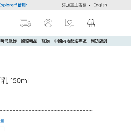
lorer®信用卡會員購物禮遇：高達5%簽賬回贈！
添加至主螢幕
購買一般貨品(冷凍食品
English
時尚服飾
國際精品
寵物
中國內地配送專區
到訪店舖
乳 150ml
少量