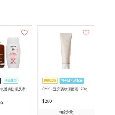
禮品套裝
網購店取
可中國內地配送
可中國內地配送
 - 抗氧護膚防曬及潔
RMK - 透亮礦物潔面霜 120g
$260
65
尚餘少量