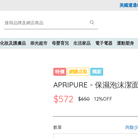
美國運通Exp
化妝及護膚品
崇光超市
母嬰育兒
生活家品
電子電器
運動塑身
特價
網購店取
獨家
APRIPURE - 保濕泡沫潔面
$572
$650
12%OFF
數量
尚餘