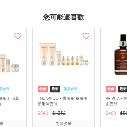
您可能還喜歡
品套裝
特價
最新
禮品套裝
特價
最新
國內地配送
網購店取
可中國內地配送
網購店取
津率享 紅山蔘
THE WHOO - 拱辰享 養膚潔
APIVITA
裝
顏泡沫套裝
面套裝
$540
$1,332
$468
$5
量
尚餘少量