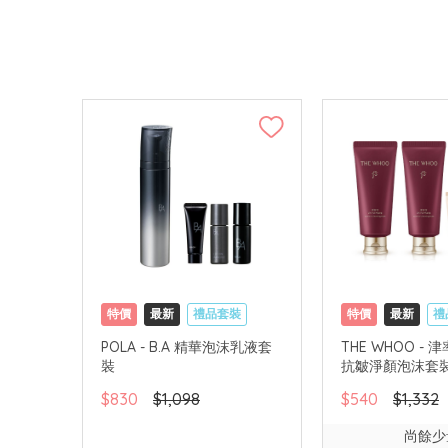
特價
最新
禮品套裝
特價
最新
禮
網購店取
可中國內地配送
網購店取
可中
POLA - B.A 精華泡沫乳液套
THE WHOO - 
裝
抗皺淨顏泡沫套
$830
$1,098
$540
$1,332
尚餘少