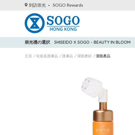
到訪崇光
SOGO Rewards
崇光禮の選択
SHISEIDO X SOGO - BEAUTY IN BLOOM
主頁
化妝及護膚品
護膚品
潔面磨砂
潔面產品