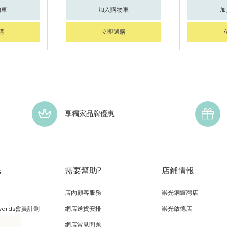
物車
加入購物車
加
購
立即選購
享獨家品牌優惠
光
需要幫助?
店鋪情報
店內顧客服務
崇光銅鑼灣店
wards會員計劃
網店送貨安排
崇光啟德店
網店常見問題