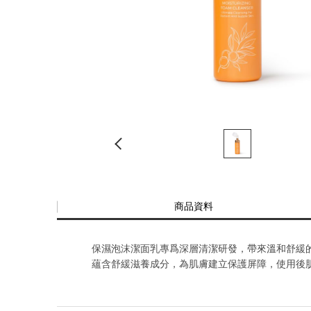
商品資料
保濕泡沫潔面乳專爲深層清潔研發，帶來溫和舒緩
蘊含舒緩滋養成分，為肌膚建立保護屏障，使用後