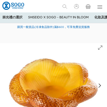
崇光禮の選択
SHISEIDO X SOGO - BEAUTY IN BLOOM
化妝及
寄送中國內地服務只適用於指定商品，若訂單金額少於HK$600(折
美國運通Explorer®信用卡會員購物禮遇：高達5%簽賬回贈！
購買一般貨品(冷凍食品除外)滿$600，可享免費送貨服務
扣後之消費金額計算)，送貨費用為HK$90。若訂單金額HK$600或
以上(折扣後之消費金額計算)，送貨費用以每箱計算首1公斤為
HK$75，其後每額外1公斤運費加收HK$16。