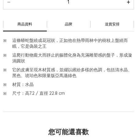
商品資料
品牌
送貨安排
這條蟒蛇盤繞成花冠狀，正如他在熱帶雨林中的樹枝上盤繞而
眠，它是偽裝之王
這爬行動物龐大而靜止的軀體化身為充滿雕塑感的盤子，形成漩
渦圓狀
它的皮膚呈現木材質感，並綴以繽紛多樣的色調，包括清水晶、
黑色、琥珀色和限量版亞馬遜綠色
材質：水晶
尺寸：高7.2 / 直徑 22.8 cm
您可能還喜歡