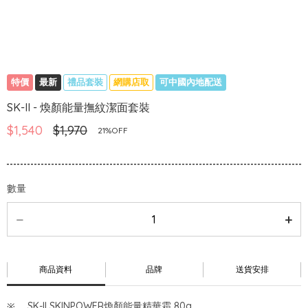
特價
最新
禮品套裝
網購店取
可中國內地配送
SK-II - 煥顏能量撫紋潔面套裝
$1,540
$1,970
21%OFF
數量
商品資料
品牌
送貨安排
SK-II SKINPOWER煥顏能量精華霜 80g