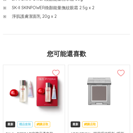
SK-II SKINPOWER煥顏能量撫紋眼霜 2.5g x 2
淨肌護膚潔面乳 20g x 2
您可能還喜歡
最新
禮品套裝
網購店取
最新
網購店取
可中國內地配送