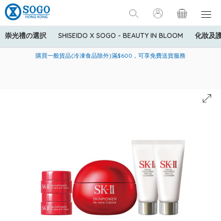
崇光禮の選択
SHISEIDO X SOGO - BEAUTY IN BLOOM
化妝及
寄送中國內地服務只適用於指定商品，若訂單金額少於HK$600(折
美國運通Explorer®信用卡會員購物禮遇：高達5%簽賬回贈！
購買一般貨品(冷凍食品除外)滿$600，可享免費送貨服務
扣後之消費金額計算)，送貨費用為HK$90。若訂單金額HK$600或
以上(折扣後之消費金額計算)，送貨費用以每箱計算首1公斤為
HK$75，其後每額外1公斤運費加收HK$16。