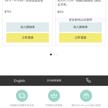
SK-II - PITERA™皇牌晶透套裝
ADDICTION - 睛藝啞緻眼影 (眼影
盒另售)
$750
$150
更多顏色以供選擇
加入購物車
加入購物車
立即選購
立即選購
English
店內顧客服務
買滿$600免費本地送貨
享獨家品牌優惠
賺SOGO Rewards積分換禮