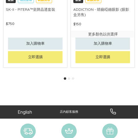
可中國內地配送
SK-II - PITERA™皇牌晶透套裝
ADDICTION - 睛藝啞緻眼影 (眼影
盒另售)
$750
$150
更多顏色以供選擇
加入購物車
加入購物車
立即選購
立即選購
English
店內顧客服務