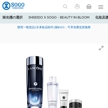
崇光禮の選択
SHISEIDO X SOGO - BEAUTY IN BLOOM
化妝及
寄送中國內地服務只適用於指定商品，若訂單金額少於HK$600(折
美國運通Explorer®信用卡會員購物禮遇：高達5%簽賬回贈！
購買一般貨品(冷凍食品除外)滿$600，可享免費送貨服務
扣後之消費金額計算)，送貨費用為HK$90。若訂單金額HK$600或
以上(折扣後之消費金額計算)，送貨費用以每箱計算首1公斤為
HK$75，其後每額外1公斤運費加收HK$16。