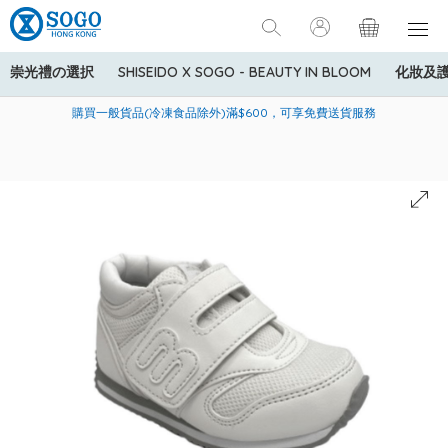
崇光禮の選択
SHISEIDO X SOGO - BEAUTY IN BLOOM
化妝及
寄送中國內地服務只適用於指定商品，若訂單金額少於HK$600(折
美國運通Explorer®信用卡會員購物禮遇：高達5%簽賬回贈！
購買一般貨品(冷凍食品除外)滿$600，可享免費送貨服務
扣後之消費金額計算)，送貨費用為HK$90。若訂單金額HK$600或
以上(折扣後之消費金額計算)，送貨費用以每箱計算首1公斤為
HK$75，其後每額外1公斤運費加收HK$16。