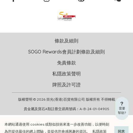
條款及細則
SOGO Rewards會員計劃條款及細則
免責條款
私隱政策聲明
牌照及許可證
版權聲明 © 2026 崇光(香港)百貨有限公司 版權所有 不得轉載
需要
貴金屬及寶石A類註冊交易商號碼︰A-B-24-01-04905
幫助?
本網站通過使用 cookies 或類似技術來進一步改善功能，以便時刻
加入購物車
立即選購
為您提供最佳的網上體驗，並提供您會感興趣的資訊。
私隱政策
同意