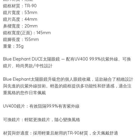
鏡框材質：TR-90
鏡片寬度：53mm
鏡片高度：44mm
鼻樑寬度：20mm
鏡框寬度(正面)：145mm
鏡腳長度：155mm
重量：35g
Blue Elephant DUCE太陽眼鏡 — 配有UV400 99.9%抗紫外線、可換
鏡片、時尚男款/中性設計
Blue Elephant太陽眼鏡升級您的個人眼鏡收藏，這款融合了精緻設計
與先進的抗紫外線技術。輕盈的鏡框提供多功能性和舒適感，適合注
重風格的您作日常佩戴
UV400鏡片：有效阻隔99.9%有害紫外線
可換鏡片：輕鬆更換鏡片，隨心變換風格
材質與舒適度：採用輕量且耐用的TR-90材質，全天佩戴舒適