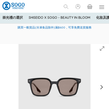
崇光禮の選択
SHISEIDO X SOGO - BEAUTY IN BLOOM
化妝及
寄送中國內地服務只適用於指定商品，若訂單金額少於HK$600(折
美國運通Explorer®信用卡會員購物禮遇：高達5%簽賬回贈！
購買一般貨品(冷凍食品除外)滿$600，可享免費送貨服務
扣後之消費金額計算)，送貨費用為HK$90。若訂單金額HK$600或
以上(折扣後之消費金額計算)，送貨費用以每箱計算首1公斤為
HK$75，其後每額外1公斤運費加收HK$16。