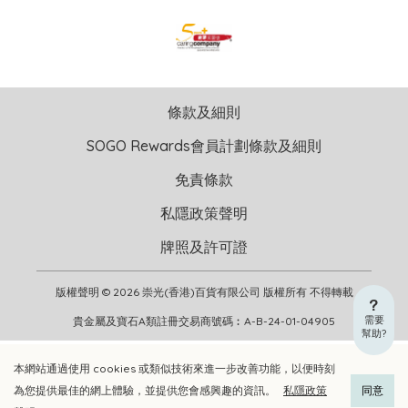
條款及細則
SOGO Rewards會員計劃條款及細則
免責條款
私隱政策聲明
牌照及許可證
版權聲明 © 2026 崇光(香港)百貨有限公司 版權所有 不得轉載
需要
貴金屬及寶石A類註冊交易商號碼︰A-B-24-01-04905
幫助?
本網站通過使用 cookies 或類似技術來進一步改善功能，以便時刻
加入購物車
立即選購
為您提供最佳的網上體驗，並提供您會感興趣的資訊。
私隱政策
同意