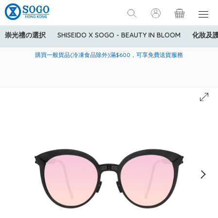
崇光禮の選択
SHISEIDO X SOGO - BEAUTY IN BLOOM
化妝及
寄送中國內地服務只適用於指定商品，若訂單金額少於HK$600(折
美國運通Explorer®信用卡會員購物禮遇：高達5%簽賬回贈！
購買一般貨品(冷凍食品除外)滿$600，可享免費送貨服務
扣後之消費金額計算)，送貨費用為HK$90。若訂單金額HK$600或
以上(折扣後之消費金額計算)，送貨費用以每箱計算首1公斤為
HK$75，其後每額外1公斤運費加收HK$16。