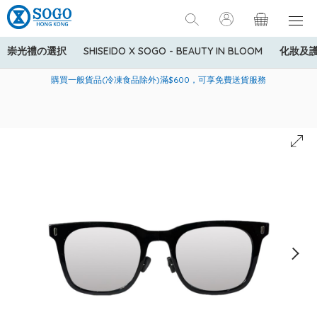
崇光禮の選択
SHISEIDO X SOGO - BEAUTY IN BLOOM
化妝及
寄送中國內地服務只適用於指定商品，若訂單金額少於HK$600(折
美國運通Explorer®信用卡會員購物禮遇：高達5%簽賬回贈！
購買一般貨品(冷凍食品除外)滿$600，可享免費送貨服務
扣後之消費金額計算)，送貨費用為HK$90。若訂單金額HK$600或
以上(折扣後之消費金額計算)，送貨費用以每箱計算首1公斤為
HK$75，其後每額外1公斤運費加收HK$16。