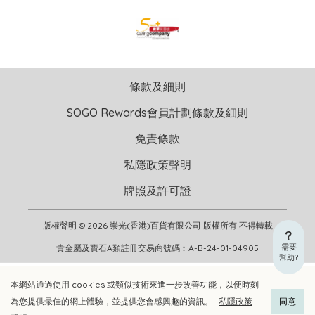
條款及細則
SOGO Rewards會員計劃條款及細則
免責條款
私隱政策聲明
牌照及許可證
版權聲明 © 2026 崇光(香港)百貨有限公司 版權所有 不得轉載
需要
貴金屬及寶石A類註冊交易商號碼︰A-B-24-01-04905
幫助?
本網站通過使用 cookies 或類似技術來進一步改善功能，以便時刻
加入購物車
立即選購
為您提供最佳的網上體驗，並提供您會感興趣的資訊。
私隱政策
同意