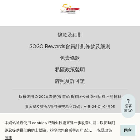
條款及細則
SOGO Rewards會員計劃條款及細則
免責條款
私隱政策聲明
牌照及許可證
版權聲明 © 2026 崇光(香港)百貨有限公司 版權所有 不得轉載
需要
貴金屬及寶石A類註冊交易商號碼︰A-B-24-01-04905
幫助?
本網站通過使用 cookies 或類似技術來進一步改善功能，以便時刻
加入購物車
立即選購
為您提供最佳的網上體驗，並提供您會感興趣的資訊。
私隱政策
同意
聲明