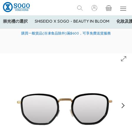
崇光禮の選択
SHISEIDO X SOGO - BEAUTY IN BLOOM
化妝及
寄送中國內地服務只適用於指定商品，若訂單金額少於HK$600(折
美國運通Explorer®信用卡會員購物禮遇：高達5%簽賬回贈！
購買一般貨品(冷凍食品除外)滿$600，可享免費送貨服務
扣後之消費金額計算)，送貨費用為HK$90。若訂單金額HK$600或
以上(折扣後之消費金額計算)，送貨費用以每箱計算首1公斤為
HK$75，其後每額外1公斤運費加收HK$16。