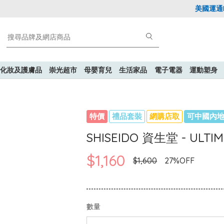
美國運通Exp
化妝及護膚品
崇光超市
母嬰育兒
生活家品
電子電器
運動塑身
特價
禮品套裝
網購店取
可中國內
SHISEIDO 資生堂 - U
$1,160
$1,600
27%OFF
數量