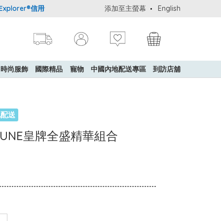
lorer®信用卡會員購物禮遇：高達5%簽賬回贈！
添加至主螢幕
購買一般貨品(冷凍食品
English
時尚服飾
國際精品
寵物
中國內地配送專區
到訪店舖
地配送
LTIMUNE皇牌全盛精華組合