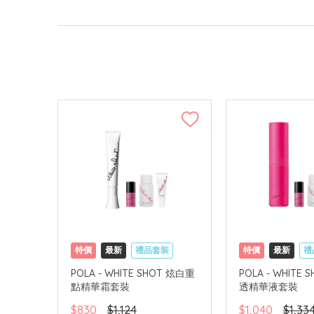
特價
最新
禮品套裝
特價
最新
禮
網購店取
可中國內地配送
網購店取
可中
POLA - WHITE SHOT 炫白重
POLA - WHITE
點精華霜套裝
透精華液套裝
$830
$1,124
$1,040
$1,33