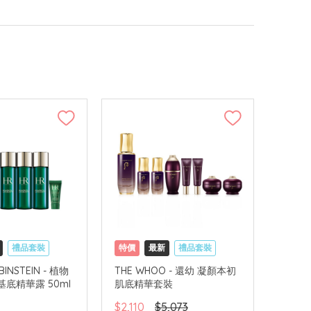
禮品套裝
特價
最新
禮品套裝
網購店取
可中國內地配送
BINSTEIN - 植物
THE WHOO - 還幼 凝顏本初
底精華露 50ml
肌底精華套裝
$2,110
$5,073