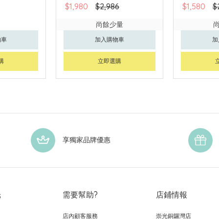
$1,980
$2,986
$1,580
$
尚餘少量
物車
加入購物車
加
購
立即選購
享獨家品牌優惠
光
需要幫助?
店鋪情報
店內顧客服務
崇光銅鑼灣店