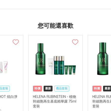
您可能還喜歡
品套裝
特價
最新
禮品套裝
特價
最新
國內地配送
網購店取
網購店取
 SHOT 炫白淨
HELENA RUBINSTEIN - 植物
HELENA RU
幹細胞再生基底精華露 75ml
幹細胞再生基
套裝
套裝
4