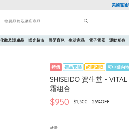
美國運通Exp
化妝及護膚品
崇光超市
母嬰育兒
生活家品
電子電器
運動塑身
特價
禮品套裝
網購店取
可中國內
SHISEIDO 資生堂 - VI
霜組合
$950
$1,300
26%OFF
數量