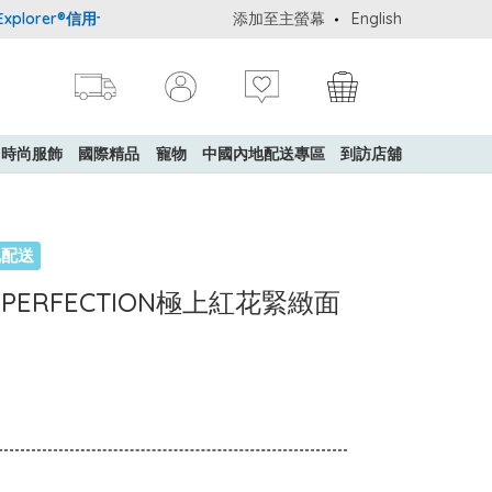
lorer®信用卡會員購物禮遇：高達5%簽賬回贈！
添加至主螢幕
購買一般貨品(冷凍食品
English
時尚服飾
國際精品
寵物
中國內地配送專區
到訪店舖
地配送
TAL PERFECTION極上紅花緊緻面