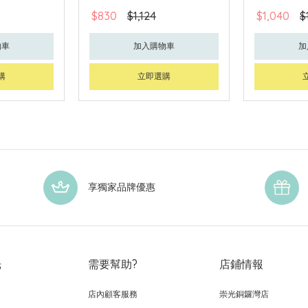
$830
$1,124
$1,040
$
物車
加入購物車
加
購
立即選購
享獨家品牌優惠
光
需要幫助?
店鋪情報
店內顧客服務
崇光銅鑼灣店