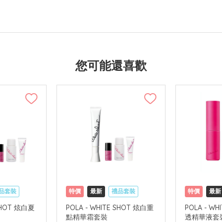
您可能還喜歡
品套裝
特價
最新
禮品套裝
特價
最新
國內地配送
網購店取
可中國內地配送
網購店取
 SHOT 炫白夏
POLA - WHITE SHOT 炫白重
POLA - W
點精華霜套裝
透精華液套