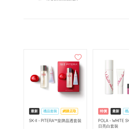
最新
禮品套裝
網購店取
特價
最新
禮
可中國內地配送
網購店取
可中
SK-II - PITERA™皇牌晶透套裝
POLA - WHITE
日亮白套裝