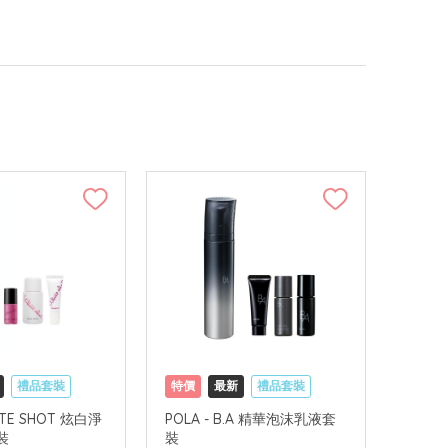
禮品套裝
特價
最新
禮品套裝
可中國內地配送
網購店取
可中國內地配送
HITE SHOT 炫白淨
POLA - B.A 精華泡沫乳液套
裝
裝