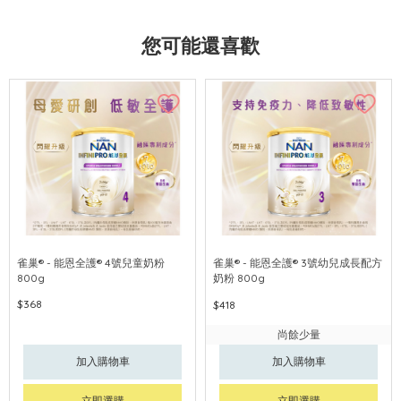
您可能還喜歡
雀巢® - 能恩全護® 4號兒童奶粉
雀巢® - 能恩全護® 3號幼兒成長配方
800g
奶粉 800g
$368
$418
尚餘少量
加入購物車
加入購物車
立即選購
立即選購