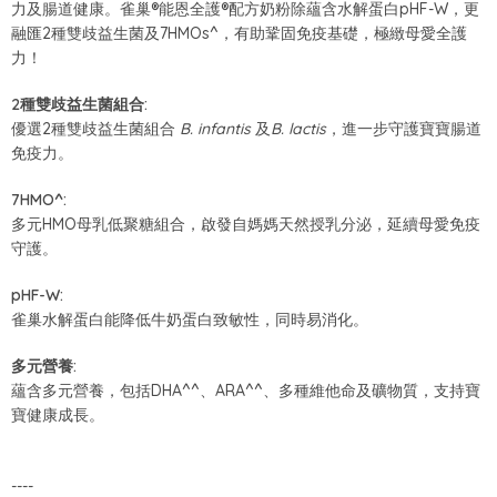
力及腸道健康。雀巢®能恩全護®配方奶粉除蘊含水解蛋白pHF-W，更
融匯2種雙歧益生菌及7HMOs^，有助鞏固免疫基礎，極緻母愛全護
力！
2種雙歧益生菌組合:
優選2種雙歧益生菌組合
B. infantis
及
B. lactis
，進一步守護寶寶腸道
免疫力。
7HMO^:
多元HMO母乳低聚糖組合，啟發自媽媽天然授乳分泌，延續母愛免疫
守護。
pHF-W:
雀巢水解蛋白能降低牛奶蛋白致敏性，同時易消化。
多元營養:
蘊含多元營養，包括DHA^^、ARA^^、多種維他命及礦物質，支持寶
寶健康成長。
----