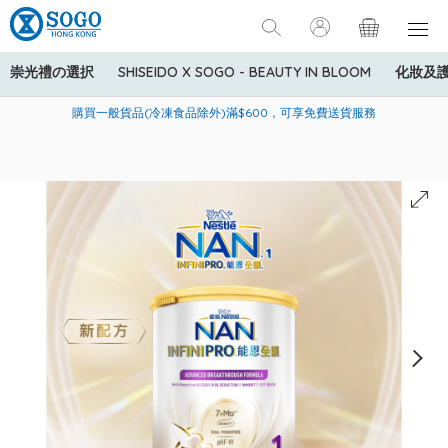
崇光禮の選択
SHISEIDO X SOGO - BEAUTY IN BLOOM
化妝及
寄送中國內地服務只適用於指定商品，若訂單金額少於HK$600(折
美國運通Explorer®信用卡會員購物禮遇：高達5%簽賬回贈！
購買一般貨品(冷凍食品除外)滿$600，可享免費送貨服務
扣後之消費金額計算)，送貨費用為HK$90。若訂單金額HK$600或
以上(折扣後之消費金額計算)，送貨費用以每箱計算首1公斤為
HK$75，其後每額外1公斤運費加收HK$16。