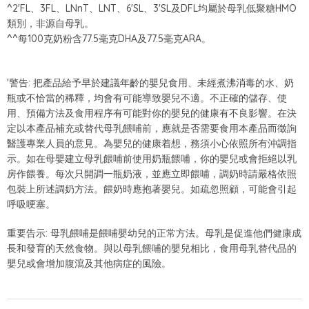
^2'FL、3FL、LNnT、LNT、6'SL、3'SL及DFL均屬於母乳低聚糖HMO
類別，非源自母乳。
^^每100克奶粉含77.5毫克DHA及77.5毫克ARA。
'警告: 把產品給予早於建議年齡的嬰兒食用、未經煮沸消毒的水、奶
瓶或不恰當的稀釋，均會有可能導致嬰兒不適。不正確的儲存、使
用、預備方法及食用程序有可能對你的嬰兒的健康有不良影響。在決
定以本產品補充或替代母乳餵哺前，應就是否需要食用本產品而徵詢
醫護專業人員的意見。為嬰兒的健康着想，務須小心依照所有沖調指
示。如在母嬰建立母乳餵哺前使用奶瓶餵哺，你的嬰兒或會拒絕以乳
房作餵養。每次只開調一瓶奶液，並應立即餵哺，調奶時請嚴格依照
包裝上所述調奶方法。餵奶時應抱著嬰兒。如疏忽照顧，可能會引起
呼吸哽塞。
重要告示: 母乳餵哺是餵哺嬰幼兒的正常方法。母乳是促進他們健康成
長和發育的天然食物。與以母乳餵哺的嬰兒相比，食用母乳替代品的
嬰兒或會增加腹瀉及其他病症的風險。