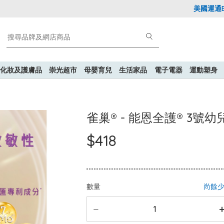
美國運通Explo
化妝及護膚品
崇光超市
母嬰育兒
生活家品
電子電器
運動塑身
雀巢® - 能恩全護® 3號幼
$418
數量
尚餘