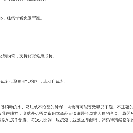
泌，延續母愛免疫守護。
。
他命及礦物質，支持寶寶健康成長。
FL均屬於母乳低聚糖HMO類別，非源自母乳。
經煮沸消毒的水、奶瓶或不恰當的稀釋，均會有可能導致嬰兒不適。不正確
母乳餵哺前，應就是否需要食用本產品而徵詢醫護專業人員的意見。為嬰
絕以乳房作餵養。每次只開調一瓶奶液，並應立即餵哺，調奶時請嚴格依