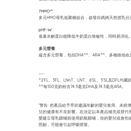
7HMO^:
多元HMO母乳低聚糖組合，啟發自媽媽天然授乳分
pHF-W:
雀巢水解蛋白能降低牛奶蛋白致敏性，同時易消化
多元營養:
蘊含多元營養，包括DHA^^、ARA^^、多種維
----
^2'FL、3FL、LNnT、LNT、6'SL、3'SL及D
^^每100克奶粉含74.3毫克DHA及74.3毫克ARA。
'警告: 把產品給予早於建議年齡的嬰兒食用、未
兒的健康有不良影響。在決定以本產品補充或替代
嬰建立母乳餵哺前使用奶瓶餵哺，你的嬰兒或會拒
照顧，可能會引起呼吸哽塞。