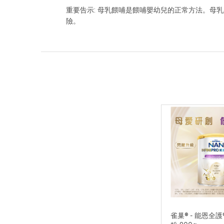
重要告示: 母乳餵哺是餵哺嬰幼兒的正常方法。母
險。
雀巢® - 能恩全護