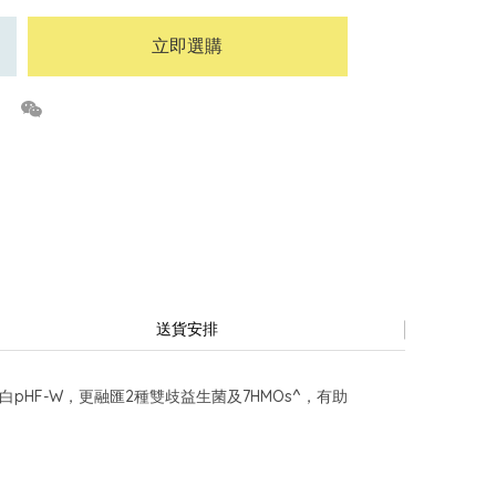
立即選購
送貨安排
HF-W，更融匯2種雙歧益生菌及7HMOs^，有助