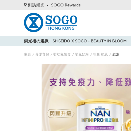
到訪崇光
SOGO Rewards
崇光禮の選択
SHISEIDO X SOGO - BEAUTY IN BLOOM
主頁
母嬰育兒
嬰幼兒餵食
嬰兒奶粉
雀巢 能恩
全護