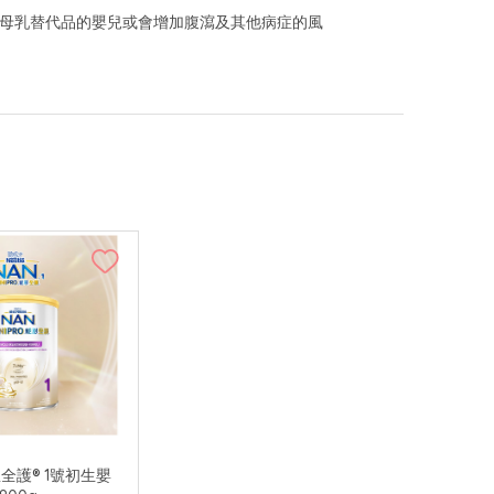
用母乳替代品的嬰兒或會增加腹瀉及其他病症的風
恩全護® 1號初生嬰