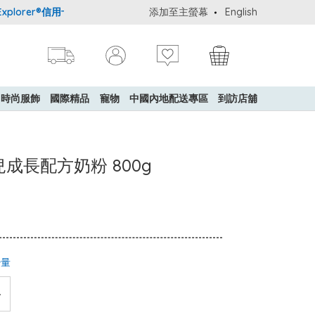
rer®信用卡會員購物禮遇：高達5%簽賬回贈！
添加至主螢幕
購買一般貨品(冷凍食品除
English
時尚服飾
國際精品
寵物
中國內地配送專區
到訪店舖
兒成長配方奶粉 800g
少量