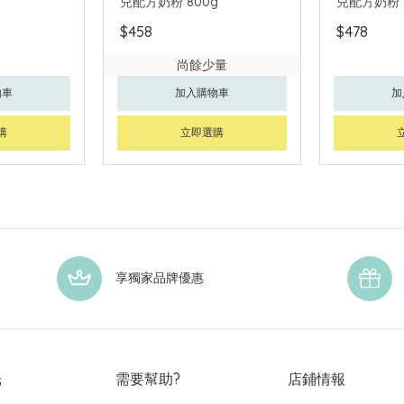
兒配方奶粉 800g
兒配方奶粉 
$458
$478
尚餘少量
物車
加入購物車
加
購
立即選購
享獨家品牌優惠
光
需要幫助?
店鋪情報