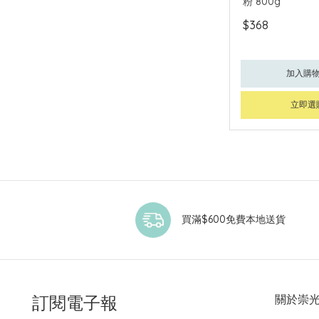
粉 800g
$368
加入購
立即選
買滿$600免費本地送貨
訂閱電子報
關於崇