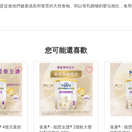
乳是促進他們健康成長和發育的天然食物。與以母乳餵哺的嬰兒相比，食
您可能還喜歡
® 4號兒童奶
雀巢® - 能恩全護® 2號較大嬰
雀巢® - 能