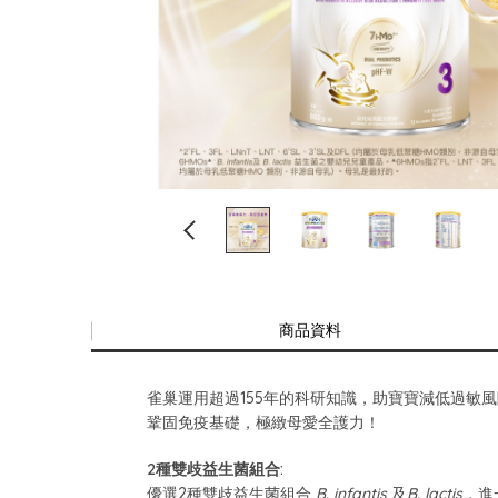
商品資料
雀巢運用超過155年的科研知識，助寶寶減低過敏風
鞏固免疫基礎，極緻母愛全護力！
2種雙歧益生菌組合:
優選2種雙歧益生菌組合
B. infantis
及
B. lactis
，進