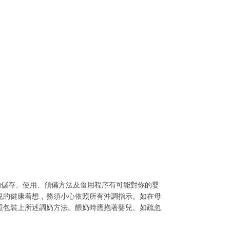
的儲存、使用、預備方法及食用程序有可能對你的嬰
兒的健康着想，務須小心依照所有沖調指示。如在母
照包裝上所述調奶方法。餵奶時應抱著嬰兒。如疏忽