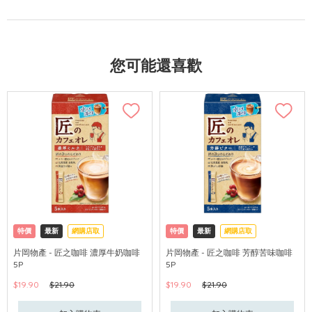
您可能還喜歡
特價
最新
網購店取
特價
最新
網購店取
片岡物產 - 匠之咖啡 濃厚牛奶咖啡
片岡物產 - 匠之咖啡 芳醇苦味咖啡
5P
5P
$19.90
$21.90
$19.90
$21.90