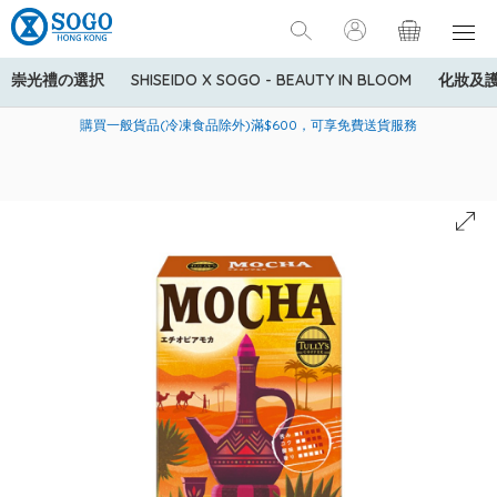
崇光禮の選択
SHISEIDO X SOGO - BEAUTY IN BLOOM
化妝及
寄送中國內地服務只適用於指定商品，若訂單金額少於HK$600(折
美國運通Explorer®信用卡會員購物禮遇：高達5%簽賬回贈！
購買一般貨品(冷凍食品除外)滿$600，可享免費送貨服務
扣後之消費金額計算)，送貨費用為HK$90。若訂單金額HK$600或
以上(折扣後之消費金額計算)，送貨費用以每箱計算首1公斤為
HK$75，其後每額外1公斤運費加收HK$16。