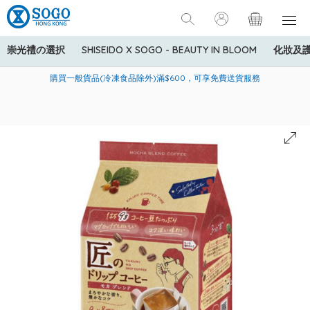
崇光禮の選択
SHISEIDO X SOGO - BEAUTY IN BLOOM
化妝及
寄送中國內地服務只適用於指定商品，若訂單金額少於HK$600(折
美國運通Explorer®信用卡會員購物禮遇：高達5%簽賬回贈！
購買一般貨品(冷凍食品除外)滿$600，可享免費送貨服務
扣後之消費金額計算)，送貨費用為HK$90。若訂單金額HK$600或
以上(折扣後之消費金額計算)，送貨費用以每箱計算首1公斤為
HK$75，其後每額外1公斤運費加收HK$16。