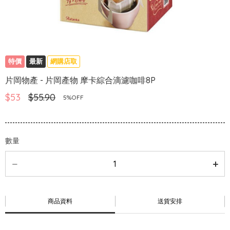
特價
最新
網購店取
片岡物產 - 片岡產物 摩卡綜合滴濾咖啡8P
$53
$55.90
5%OFF
數量
商品資料
送貨安排