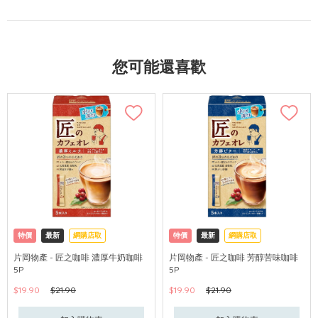
您可能還喜歡
特價
最新
網購店取
特價
最新
網購店取
片岡物產 - 匠之咖啡 濃厚牛奶咖啡
片岡物產 - 匠之咖啡 芳醇苦味咖啡
5P
5P
$19.90
$21.90
$19.90
$21.90