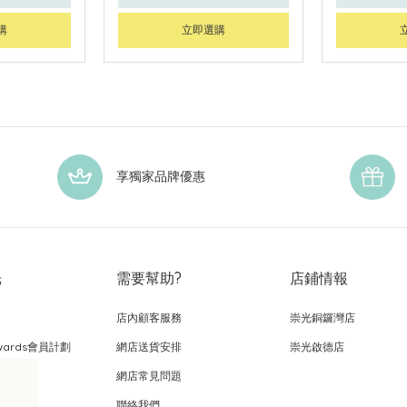
購
立即選購
享獨家品牌優惠
光
需要幫助?
店鋪情報
店內顧客服務
崇光銅鑼灣店
wards會員計劃
網店送貨安排
崇光啟德店
網店常見問題
，
聯絡我們