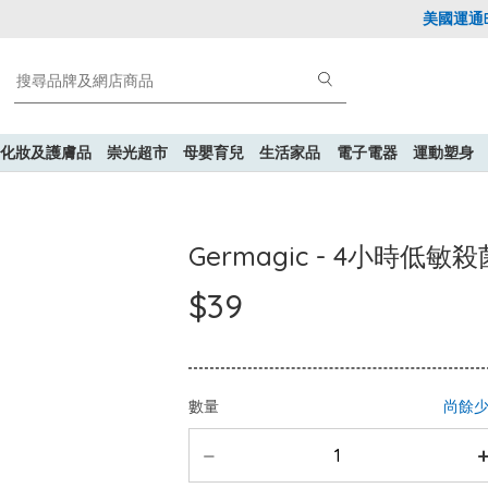
美國運通Exp
化妝及護膚品
崇光超市
母嬰育兒
生活家品
電子電器
運動塑身
Germagic - 4小時低敏
$39
數量
尚餘