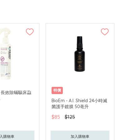
特價
c - 長效除蟎驅床蝨
L
BioEm - A.I. Shield 24小時滅
菌護手鍍膜 50亳升
$85
$125
入購物車
加入購物車