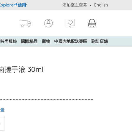
lorer®信用卡會員購物禮遇：高達5%簽賬回贈！
添加至主螢幕
購買一般貨品(冷凍食
English
時尚服飾
國際精品
寵物
中國內地配送專區
到訪店舖
殺菌搓手液 30ml
少量