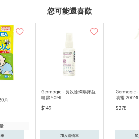
您可能還喜歡
Germagic - 長效除蟎驅床蝨
Germagi
噴霧 50ML
噴霧 200M
 60片
$149
$278
量
物車
加入購物車
加