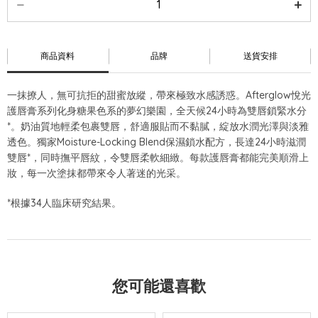
商品資料
品牌
送貨安排
一抹撩人，無可抗拒的甜蜜放縱，帶來極致水感誘惑。Afterglow悅光
護唇膏系列化身糖果色系的夢幻樂園，全天候24小時為雙唇鎖緊水分
*。奶油質地輕柔包裹雙唇，舒適服貼而不黏膩，綻放水潤光澤與淡雅
透色。獨家Moisture-Locking Blend保濕鎖水配方，長達24小時滋潤
雙唇*，同時撫平唇紋，令雙唇柔軟細緻。每款護唇膏都能完美順滑上
妝，每一次塗抹都帶來令人著迷的光采。
*根據34人臨床研究結果。
您可能還喜歡