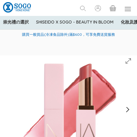
崇光禮の選択
SHISEIDO X SOGO - BEAUTY IN BLOOM
化妝及
寄送中國內地服務只適用於指定商品，若訂單金額少於HK$600(折
美國運通Explorer®信用卡會員購物禮遇：高達5%簽賬回贈！
購買一般貨品(冷凍食品除外)滿$600，可享免費送貨服務
扣後之消費金額計算)，送貨費用為HK$90。若訂單金額HK$600或
以上(折扣後之消費金額計算)，送貨費用以每箱計算首1公斤為
HK$75，其後每額外1公斤運費加收HK$16。