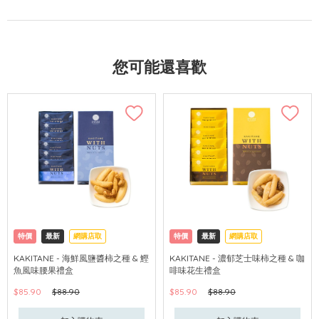
您可能還喜歡
特價
最新
網購店取
特價
最新
網購店取
KAKITANE - 海鮮風鹽醬柿之種 & 鰹
KAKITANE - 濃郁芝士味柿之種 & 咖
魚風味腰果禮盒
啡味花生禮盒
$85.90
$88.90
$85.90
$88.90