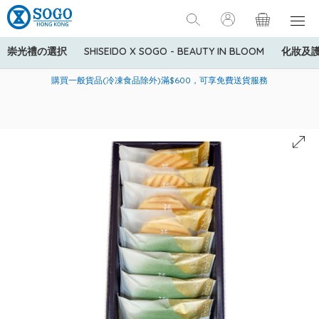
崇光禮の選択
SHISEIDO X SOGO - BEAUTY IN BLOOM
化妝及
寄送中國內地服務只適用於指定商品，若訂單金額少於HK$600(折
美國運通Explorer®信用卡會員購物禮遇：高達5%簽賬回贈！
購買一般貨品(冷凍食品除外)滿$600，可享免費送貨服務
扣後之消費金額計算)，送貨費用為HK$90。若訂單金額HK$600或
以上(折扣後之消費金額計算)，送貨費用以每箱計算首1公斤為
HK$75，其後每額外1公斤運費加收HK$16。