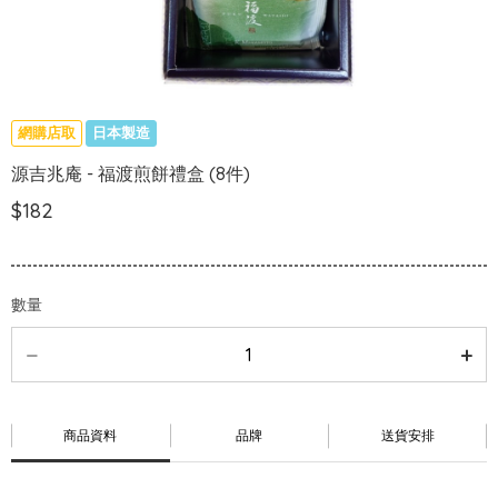
網購店取
日本製造
源吉兆庵 - 福渡煎餅禮盒 (8件)
$182
數量
商品資料
品牌
送貨安排