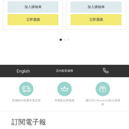
加入購物車
加入購物車
立即選購
立即選購
English
店內顧客服務
買滿$600免費本地送貨
享獨家品牌優惠
賺SOGO Rewards積分換禮
券
訂閱電子報