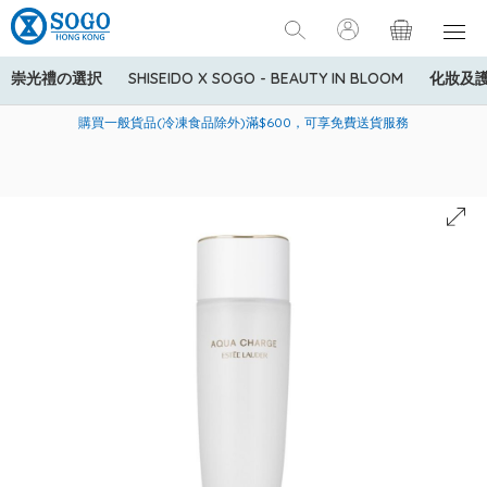
崇光禮の選択
SHISEIDO X SOGO - BEAUTY IN BLOOM
化妝及
寄送中國內地服務只適用於指定商品，若訂單金額少於HK$600(折
美國運通Explorer®信用卡會員購物禮遇：高達5%簽賬回贈！
購買一般貨品(冷凍食品除外)滿$600，可享免費送貨服務
扣後之消費金額計算)，送貨費用為HK$90。若訂單金額HK$600或
以上(折扣後之消費金額計算)，送貨費用以每箱計算首1公斤為
HK$75，其後每額外1公斤運費加收HK$16。