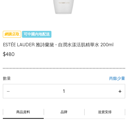
網購店取
可中國內地配送
ESTÉE LAUDER 雅詩蘭黛 - 自潤水漾活肌精華水 200ml
$480
數量
尚餘少量
商品資料
品牌
送貨安排