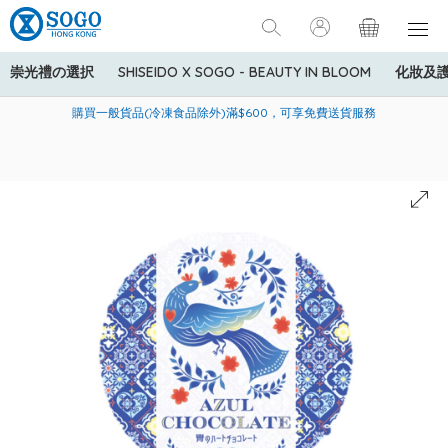
崇光禮の選択
SHISEIDO X SOGO - BEAUTY IN BLOOM
化妝及
寄送中國內地服務只適用於指定商品，若訂單金額少於HK$600(折
美國運通Explorer®信用卡會員購物禮遇：高達5%簽賬回贈！
購買一般貨品(冷凍食品除外)滿$600，可享免費送貨服務
扣後之消費金額計算)，送貨費用為HK$90。若訂單金額HK$600或
以上(折扣後之消費金額計算)，送貨費用以每箱計算首1公斤為
HK$75，其後每額外1公斤運費加收HK$16。