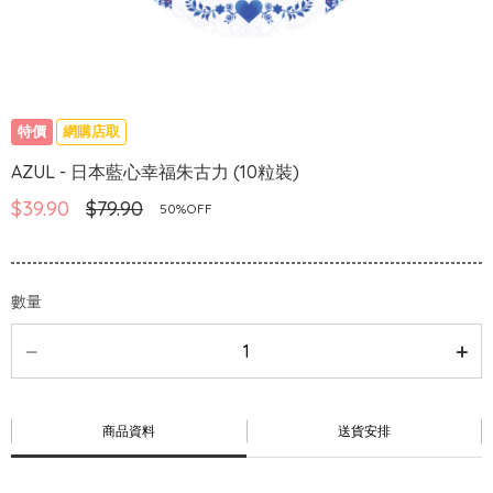
特價
網購店取
AZUL - 日本藍心幸福朱古力 (10粒裝)
$39.90
$79.90
50%OFF
數量
商品資料
送貨安排