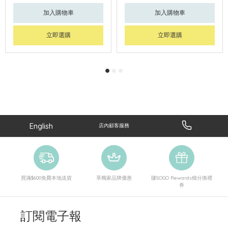
加入購物車
加入購物車
立即選購
立即選購
English
店內顧客服務
買滿$600免費本地送貨
享獨家品牌優惠
賺SOGO Rewards積分換禮
券
訂閱電子報