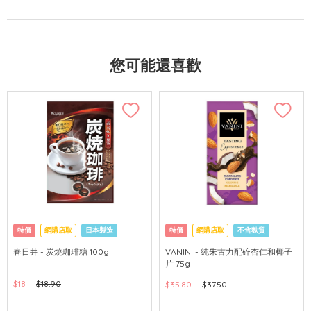
您可能還喜歡
特價
網購店取
日本製造
特價
網購店取
不含麩質
春日井 - 炭燒珈琲糖 100g
VANINI - 純朱古力配碎杏仁和椰子
片 75g
$18
$18.90
$35.80
$37.50