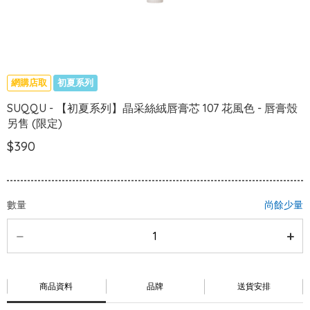
網購店取
初夏系列
SUQQU - 【初夏系列】晶采絲絨唇膏芯 107 花風色 - 唇膏殼
另售 (限定)
$390
數量
尚餘少量
商品資料
品牌
送貨安排