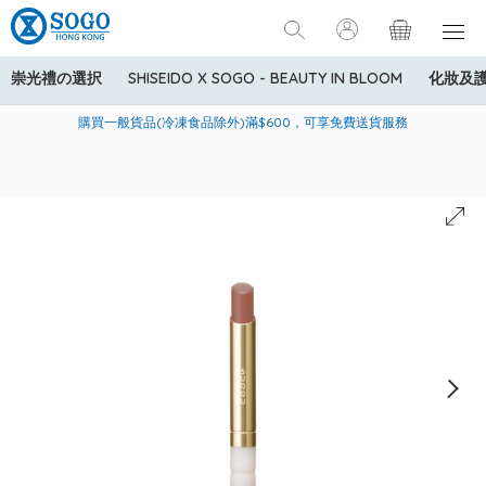
崇光禮の選択
SHISEIDO X SOGO - BEAUTY IN BLOOM
化妝及
寄送中國內地服務只適用於指定商品，若訂單金額少於HK$600(折
美國運通Explorer®信用卡會員購物禮遇：高達5%簽賬回贈！
購買一般貨品(冷凍食品除外)滿$600，可享免費送貨服務
扣後之消費金額計算)，送貨費用為HK$90。若訂單金額HK$600或
以上(折扣後之消費金額計算)，送貨費用以每箱計算首1公斤為
HK$75，其後每額外1公斤運費加收HK$16。