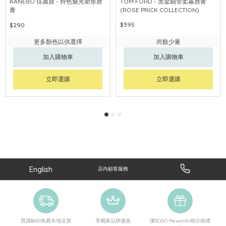
KANEBO 佳麗寶 - 持色魅光塑形唇
TOM FORD - 黑金細管柔霧唇膏
膏
(ROSE PRICK COLLECTION)
$395
$290
更多顏色以供選擇
尚餘少量
加入購物車
加入購物車
立即選購
立即選購
English
店內顧客服務
買滿$600免費本地送貨
享獨家品牌優惠
賺SOGO Rewards積分換禮