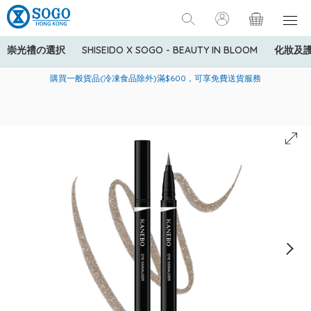
崇光禮の選択
SHISEIDO X SOGO - BEAUTY IN BLOOM
化妝及
寄送中國內地服務只適用於指定商品，若訂單金額少於HK$600(折
美國運通Explorer®信用卡會員購物禮遇：高達5%簽賬回贈！
購買一般貨品(冷凍食品除外)滿$600，可享免費送貨服務
扣後之消費金額計算)，送貨費用為HK$90。若訂單金額HK$600或
以上(折扣後之消費金額計算)，送貨費用以每箱計算首1公斤為
HK$75，其後每額外1公斤運費加收HK$16。