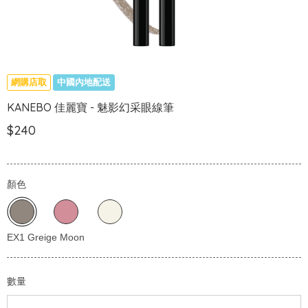
網購店取
中國內地配送
KANEBO 佳麗寶 - 魅影幻采眼線筆
$240
顏色
數量