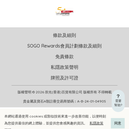
條款及細則
SOGO Rewards會員計劃條款及細則
免責條款
私隱政策聲明
牌照及許可證
版權聲明 © 2026 崇光(香港)百貨有限公司 版權所有 不得轉載
需要
貴金屬及寶石A類註冊交易商號碼︰A-B-24-01-04905
幫助?
本網站通過使用 cookies 或類似技術來進一步改善功能，以便時刻
加入購物車
立即選購
為您提供最佳的網上體驗，並提供您會感興趣的資訊。
私隱政策
同意