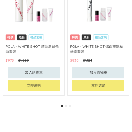
特價
最新
禮品套裝
特價
最新
禮品套裝
網購店取
可中國內地配送
網購店取
可中國內地配送
POLA - WHITE SHOT 炫白夏日亮
POLA - WHITE SHOT 炫白重點精
白套裝
華霜套裝
$975
$1,269
$830
$1,124
加入購物車
加入購物車
立即選購
立即選購