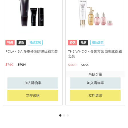
特價
最新
禮品套裝
特價
最新
禮品套裝
網購店取
可中國內地配送
網購店取
可中國內地配送
POLA - B.A 多重修護防曬日霜套裝
THE WHOO - 專業禦光 防曬素顔霜
套裝
$760
$924
$400
$654
尚餘少量
加入購物車
加入購物車
立即選購
立即選購