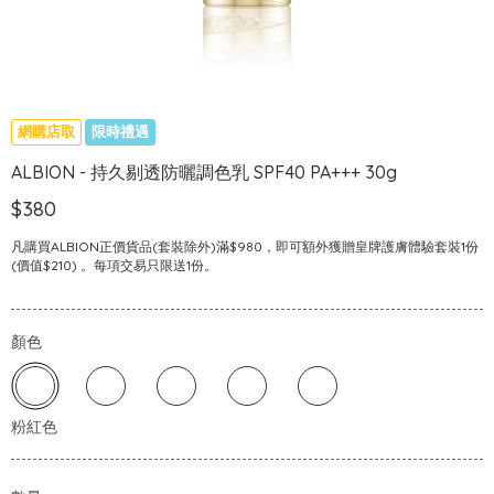
網購店取
限時禮遇
ALBION - 持久剔透防曬調色乳 SPF40 PA+++ 30g
$380
凡購買ALBION正價貨品(套裝除外)滿$980，即可額外獲贈皇牌護膚體驗套裝1份
(價值$210) 。每項交易只限送1份。
顏色