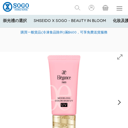
崇光禮の選択
SHISEIDO X SOGO - BEAUTY IN BLOOM
化妝及
寄送中國內地服務只適用於指定商品，若訂單金額少於HK$600(折
美國運通Explorer®信用卡會員購物禮遇：高達5%簽賬回贈！
購買一般貨品(冷凍食品除外)滿$600，可享免費送貨服務
扣後之消費金額計算)，送貨費用為HK$90。若訂單金額HK$600或
以上(折扣後之消費金額計算)，送貨費用以每箱計算首1公斤為
HK$75，其後每額外1公斤運費加收HK$16。