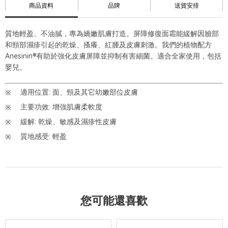
商品資料
品牌
送貨安排
質地輕盈、不油膩，專為嬌嫩肌膚打造。屏障修復面霜能緩解因臉部
和頸部濕疹引起的乾燥、搔癢、紅腫及皮膚刺激。我們的植物配方
Anesinin®有助於強化皮膚屏障並抑制有害細菌。適合全家使用，包括
嬰兒。
適用位置: 面、頸及其它幼嫩部位皮膚
主要功效: 增強肌膚柔軟度
緩解: 乾燥、敏感及濕疹性皮膚
質地感受: 輕盈
您可能還喜歡