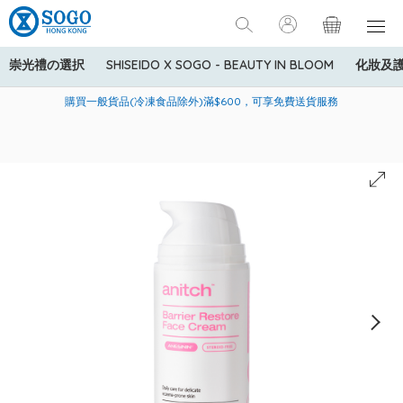
崇光禮の選択
SHISEIDO X SOGO - BEAUTY IN BLOOM
化妝及
寄送中國內地服務只適用於指定商品，若訂單金額少於HK$600(折
美國運通Explorer®信用卡會員購物禮遇：高達5%簽賬回贈！
購買一般貨品(冷凍食品除外)滿$600，可享免費送貨服務
扣後之消費金額計算)，送貨費用為HK$90。若訂單金額HK$600或
以上(折扣後之消費金額計算)，送貨費用以每箱計算首1公斤為
HK$75，其後每額外1公斤運費加收HK$16。