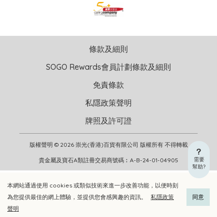
條款及細則
SOGO Rewards會員計劃條款及細則
免責條款
私隱政策聲明
牌照及許可證
版權聲明 © 2026 崇光(香港)百貨有限公司 版權所有 不得轉載
需要
貴金屬及寶石A類註冊交易商號碼︰A-B-24-01-04905
幫助?
本網站通過使用 cookies 或類似技術來進一步改善功能，以便時刻
加入購物車
立即選購
為您提供最佳的網上體驗，並提供您會感興趣的資訊。
私隱政策
同意
聲明
加入喜愛清單