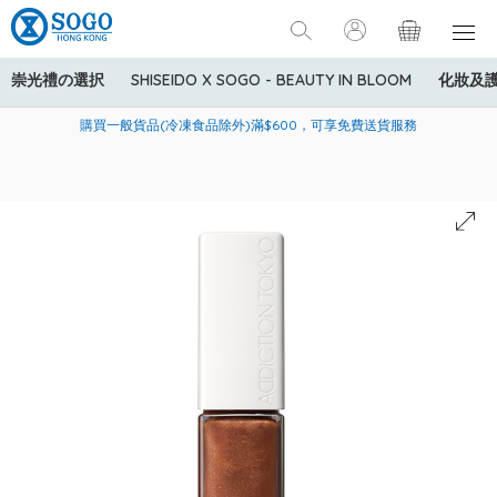
崇光禮の選択
SHISEIDO X SOGO - BEAUTY IN BLOOM
化妝及
寄送中國內地服務只適用於指定商品，若訂單金額少於HK$600(折
美國運通Explorer®信用卡會員購物禮遇：高達5%簽賬回贈！
購買一般貨品(冷凍食品除外)滿$600，可享免費送貨服務
扣後之消費金額計算)，送貨費用為HK$90。若訂單金額HK$600或
以上(折扣後之消費金額計算)，送貨費用以每箱計算首1公斤為
HK$75，其後每額外1公斤運費加收HK$16。