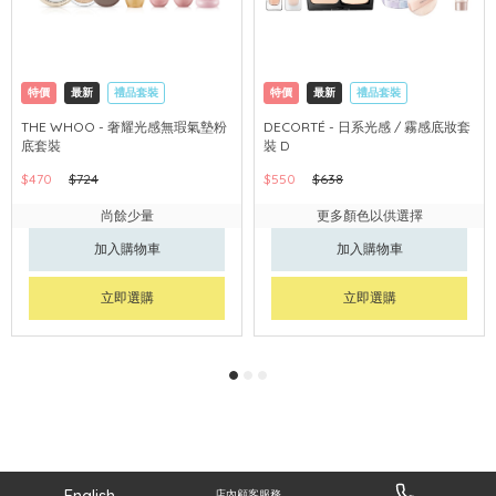
特價
最新
禮品套裝
特價
最新
禮品套裝
網購店取
可中國內地配送
網購店取
可中國內地配送
THE WHOO - 奢耀光感無瑕氣墊粉
DECORTÉ - 日系光感 / 霧感底妝套
底套裝
裝 D
$470
$724
$550
$638
尚餘少量
更多顏色以供選擇
加入購物車
加入購物車
立即選購
立即選購
English
店內顧客服務