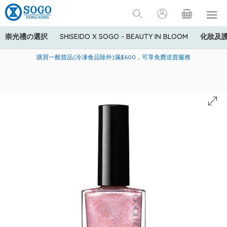
崇光禮の選択
SHISEIDO X SOGO - BEAUTY IN BLOOM
化妝及
寄送中國內地服務只適用於指定商品，若訂單金額少於HK$600(折
美國運通Explorer®信用卡會員購物禮遇：高達5%簽賬回贈！
購買一般貨品(冷凍食品除外)滿$600，可享免費送貨服務
扣後之消費金額計算)，送貨費用為HK$90。若訂單金額HK$600或
以上(折扣後之消費金額計算)，送貨費用以每箱計算首1公斤為
HK$75，其後每額外1公斤運費加收HK$16。