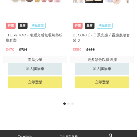
特價
最新
禮品套裝
特價
最新
禮品套裝
網購店取
可中國內地配送
網購店取
可中國內地配送
THE WHOO - 奢耀光感無瑕氣墊粉
DECORTÉ - 日系光感 / 霧感底妝套
底套裝
裝 D
$470
$724
$550
$638
尚餘少量
更多顏色以供選擇
加入購物車
加入購物車
立即選購
立即選購
English
店內顧客服務