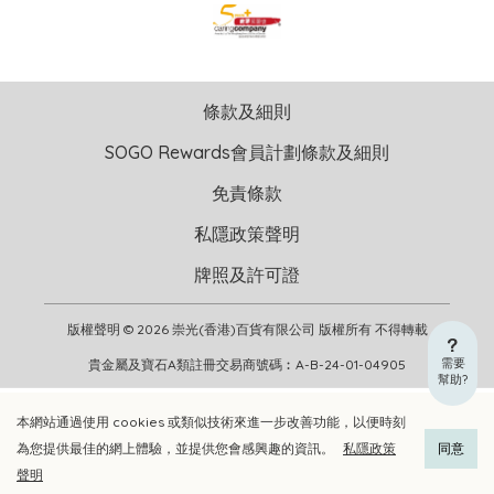
條款及細則
SOGO Rewards會員計劃條款及細則
免責條款
私隱政策聲明
牌照及許可證
版權聲明 © 2026 崇光(香港)百貨有限公司 版權所有 不得轉載
需要
貴金屬及寶石A類註冊交易商號碼︰A-B-24-01-04905
幫助?
本網站通過使用 cookies 或類似技術來進一步改善功能，以便時刻
加入購物車
立即選購
為您提供最佳的網上體驗，並提供您會感興趣的資訊。
私隱政策
同意
聲明
加入喜愛清單