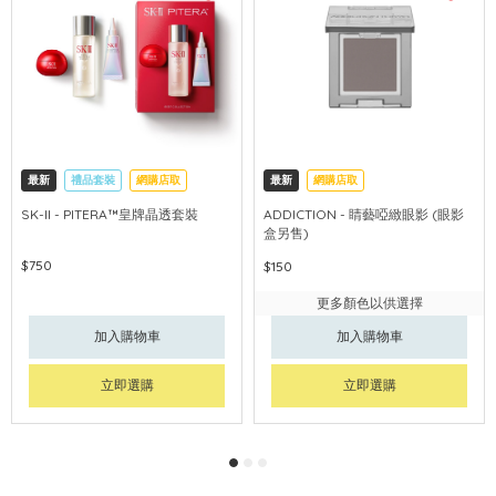
最新
禮品套裝
網購店取
最新
網購店取
可中國內地配送
SK-II - PITERA™皇牌晶透套裝
ADDICTION - 睛藝啞緻眼影 (眼影
盒另售)
$750
$150
更多顏色以供選擇
加入購物車
加入購物車
立即選購
立即選購