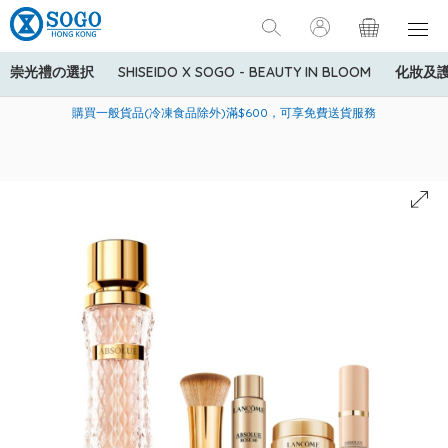
崇光禮の選択
SHISEIDO X SOGO - BEAUTY IN BLOOM
化妝及
寄送中國內地服務只適用於指定商品，若訂單金額少於HK$600(折
美國運通Explorer®信用卡會員購物禮遇：高達5%簽賬回贈！
購買一般貨品(冷凍食品除外)滿$600，可享免費送貨服務
扣後之消費金額計算)，送貨費用為HK$90。若訂單金額HK$600或
以上(折扣後之消費金額計算)，送貨費用以每箱計算首1公斤為
HK$75，其後每額外1公斤運費加收HK$16。