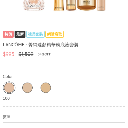
特價
最新
禮品套裝
網購店取
LANCÔME - 菁純臻顏精華粉底液套裝
$995
$1,509
34%OFF
Color
數量