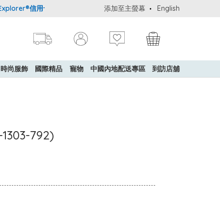
orer®信用卡會員購物禮遇：高達5%簽賬回贈！
添加至主螢幕
購買一般貨品(冷凍食品
English
時尚服飾
國際精品
寵物
中國內地配送專區
到訪店舖
1303-792)