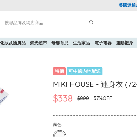
美國運通Expl
化妝及護膚品
崇光超市
母嬰育兒
生活家品
電子電器
運動塑身
特價
可中國內地配送
MIKI HOUSE - 連身衣 (72-
$338
$800
57%OFF
顏色