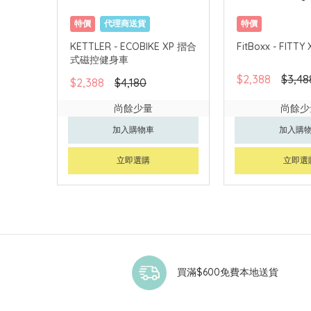
特價
代理商送貨
特價
KETTLER - ECOBIKE XP 摺合
FitBoxx - FITTY 
式磁控健身車
$2,388
$3,48
$2,388
$4,180
尚餘少量
尚餘少
加入購物車
加入購
立即選購
立即選
買滿$600免費本地送貨