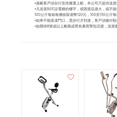
•遊艇客戶須自行安排搬運上船，本公司只提供送貨
•凡送貨到不設電梯的樓宇，或因貨品過大，或不能使
100公斤每箱每層收取港幣120元，100至130
•如車不能直達門口，需步行才到達，客戶須繳付額
•如懸掛8號或以上颱風或黑色暴雨警告訊號，送貨