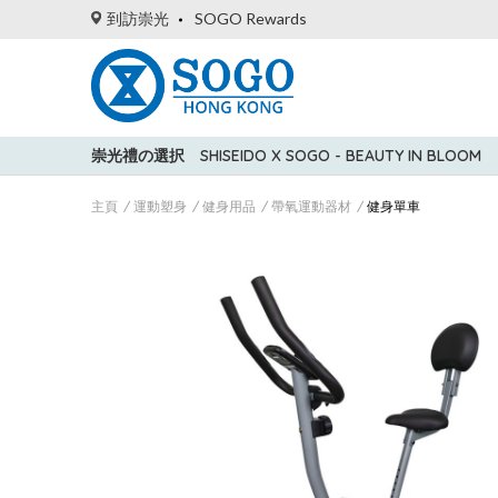
到訪崇光
SOGO Rewards
崇光禮の選択
SHISEIDO X SOGO - BEAUTY IN BLOOM
主頁
運動塑身
健身用品
帶氧運動器材
健身單車