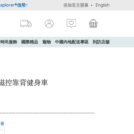
orer®信用卡會員購物禮遇：高達5%簽賬回贈！
添加至主螢幕
購買一般貨品(冷凍食品除
English
時尚服飾
國際精品
寵物
中國內地配送專區
到訪店舖
 BR 磁控靠背健身車
少量