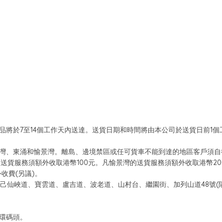
品將於7至14個工作天內送達。送貨日期和時間將由本公司於送貨日前1
馬灣、東涌和愉景灣。離島、邊境禁區或任可貨車不能到達的地區客戶須自
送貨服務須額外收取港幣100元。凡愉景灣的送貨服務須額外收取港幣20
收費(另議)。
己仙峽道、寶雲道、盧吉道、波老道、山村台、繼園街、加列山道48號(陽
環碼頭。