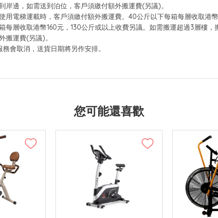
到岸邊，如需送到泊位，客戶須繳付額外搬運費(另議)。
用電梯運載時，客戶須繳付額外搬運費。40公斤以下每箱每層收取港幣40
公斤每箱每層收取港幣160元，130公斤或以上收費另議。如需搬運超過3層樓
外搬運費(另議)。
服務會取消，送貨日期將另作安排。
您可能還喜歡