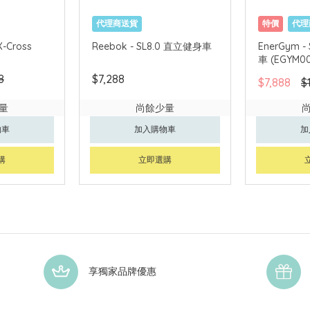
代理商送貨
特價
代理
X-Cross
Reebok - SL8.0 直立健身車
EnerGym 
車 (EGYM0
8
$7,288
$7,888
$
量
尚餘少量
物車
加入購物車
加
購
立即選購
享獨家品牌優惠