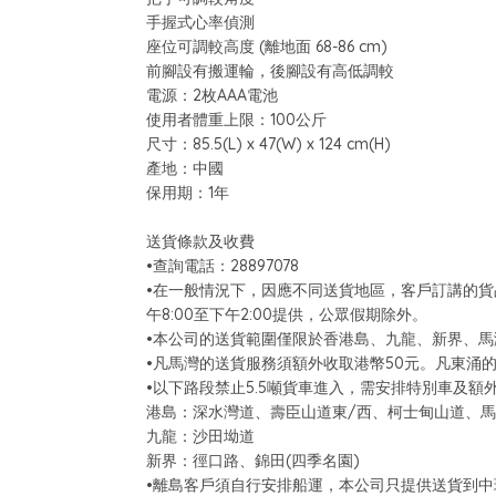
手握式心率偵測
座位可調較高度 (離地面 68-86 cm)
前腳設有搬運輪，後腳設有高低調較
電源：2枚AAA電池
使用者體重上限：100公斤
尺寸：85.5(L) x 47(W) x 124 cm(H)
產地：中國
保用期：1年
送貨條款及收費
•查詢電話：28897078
•在一般情況下，因應不同送貨地區，客戶訂講的貨
午8:00至下午2:00提供，公眾假期除外。
•本公司的送貨範圍僅限於香港島、九龍、新界、
•凡馬灣的送貨服務須額外收取港幣50元。凡東涌的
•以下路段禁止5.5噸貨車進入，需安排特別車及額外
港島：深水灣道、壽臣山道東/西、柯士甸山道、馬
九龍：沙田坳道
新界：徑口路、錦田(四季名園)
•離島客戶須自行安排船運，本公司只提供送貨到中