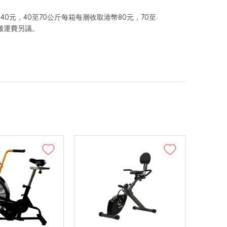
元，40至70公斤每箱每層收取港幣80元，70至
，搬運費另議。