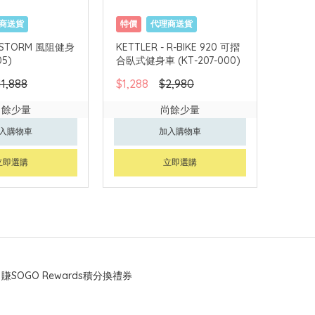
商送貨
特價
代理商送貨
- STORM 風阻健身
KETTLER - R-BIKE 920 可摺
05)
合臥式健身車 (KT-207-000)
11,888
$1,288
$2,980
尚餘少量
尚餘少量
入購物車
加入購物車
立即選購
立即選購
賺SOGO Rewards積分換禮券