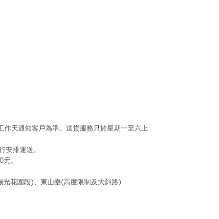
個工作天通知客戶為準。送貨服務只於星期一至六上
行安排運送。
0元。
光花園段)、東山臺(高度限制及大斜路)