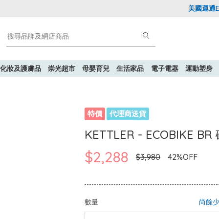
美國運通Expl
化妝及護膚品
崇光超市
母嬰育兒
生活家品
電子電器
運動塑身
特價
代理商送貨
KETTLER - ECOBIKE
$2,288
$3,980
42%OFF
數量
尚餘