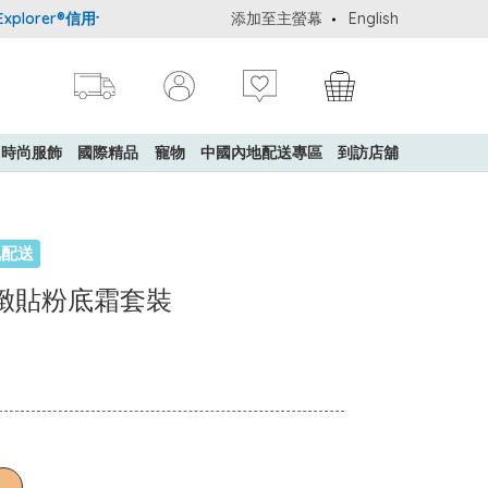
lorer®信用卡會員購物禮遇：高達5%簽賬回贈！
添加至主螢幕
購買一般貨品(冷凍食品
English
時尚服飾
國際精品
寵物
中國內地配送專區
到訪店舖
地配送
素肌緻貼粉底霜套裝