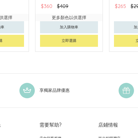
$360
$409
$265
$2
供選擇
更多顏色以供選擇
物車
加入購物車
加
購
立即選購
享獨家品牌優惠
光
需要幫助?
店鋪情報