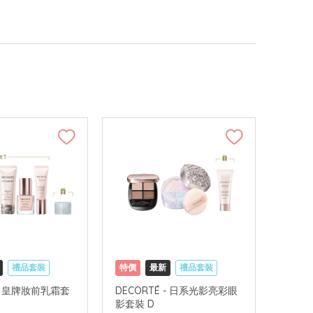
禮品套裝
特價
最新
禮品套裝
可中國內地配送
網購店取
可中國內地配送
 - 皇牌妝前乳霜套
DECORTÉ - 日系光影亮彩眼
影套裝 D