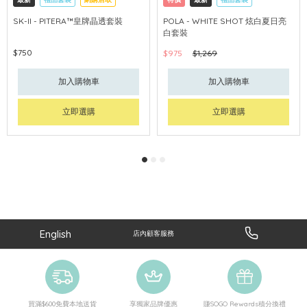
可中國內地配送
網購店取
可中國內地配送
SK-II - PITERA™皇牌晶透套裝
POLA - WHITE SHOT 炫白夏日亮
白套裝
$750
$975
$1,269
加入購物車
加入購物車
立即選購
立即選購
English
店內顧客服務
買滿$600免費本地送貨
享獨家品牌優惠
賺SOGO Rewards積分換禮