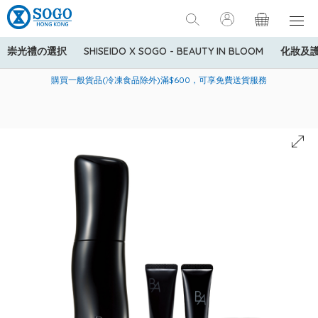
崇光禮の選択
SHISEIDO X SOGO - BEAUTY IN BLOOM
化妝及
寄送中國內地服務只適用於指定商品，若訂單金額少於HK$600(折
美國運通Explorer®信用卡會員購物禮遇：高達5%簽賬回贈！
購買一般貨品(冷凍食品除外)滿$600，可享免費送貨服務
扣後之消費金額計算)，送貨費用為HK$90。若訂單金額HK$600或
以上(折扣後之消費金額計算)，送貨費用以每箱計算首1公斤為
HK$75，其後每額外1公斤運費加收HK$16。