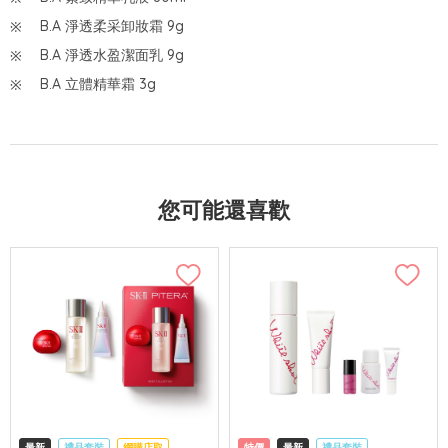
B.A 淨透柔采卸妝霜 9g
B.A 淨透水盈潔面乳 9g
B.A 立體精華霜 3g
您可能還喜歡
最新
禮品套裝
網購店取
特價
最新
禮品套裝