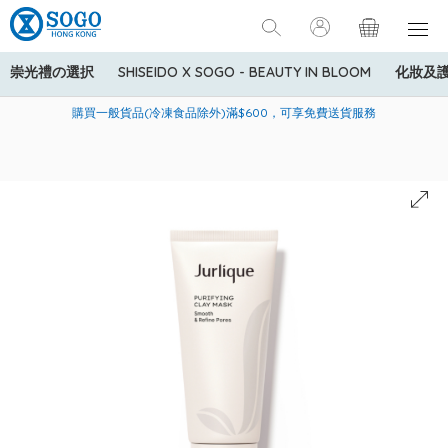
崇光禮の選択
SHISEIDO X SOGO - BEAUTY IN BLOOM
化妝及
寄送中國內地服務只適用於指定商品，若訂單金額少於HK$600(折
美國運通Explorer®信用卡會員購物禮遇：高達5%簽賬回贈！
購買一般貨品(冷凍食品除外)滿$600，可享免費送貨服務
扣後之消費金額計算)，送貨費用為HK$90。若訂單金額HK$600或
以上(折扣後之消費金額計算)，送貨費用以每箱計算首1公斤為
HK$75，其後每額外1公斤運費加收HK$16。