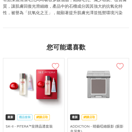
質，讓肌膚回復光滑細緻，產品中的石榴成分因其強大的抗氧化特
性，被譽為「抗氧化之王」，能顯著提升肌膚光澤並抵禦環境污染
您可能還喜歡
最新
禮品套裝
網購店取
最新
網購店取
可中國內地配送
SK-II - PITERA™皇牌晶透套裝
ADDICTION - 睛藝啞緻眼影 (眼影
盒另售)