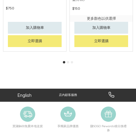
$750
$150
更多顏色以供選擇
加入購物車
加入購物車
立即選購
立即選購
English
店內顧客服務
買滿$600免費本地送貨
享獨家品牌優惠
賺SOGO Rewards積分換禮
券