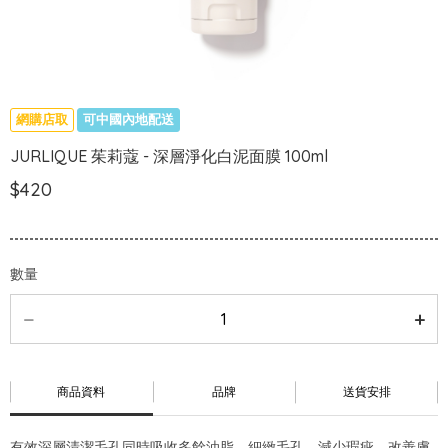
網購店取
可中國內地配送
JURLIQUE 茱莉蔻 - 深層淨化白泥面膜 100ml
$420
數量
商品資料
品牌
送貨安排
有效深層清潔毛孔同時吸收多餘油脂，細緻毛孔、減少瑕疵、改善膚