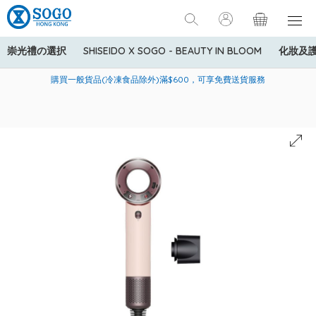
崇光禮の選択
SHISEIDO X SOGO - BEAUTY IN BLOOM
化妝及
寄送中國內地服務只適用於指定商品，若訂單金額少於HK$600(折
美國運通Explorer®信用卡會員購物禮遇：高達5%簽賬回贈！
購買一般貨品(冷凍食品除外)滿$600，可享免費送貨服務
扣後之消費金額計算)，送貨費用為HK$90。若訂單金額HK$600或
以上(折扣後之消費金額計算)，送貨費用以每箱計算首1公斤為
HK$75，其後每額外1公斤運費加收HK$16。