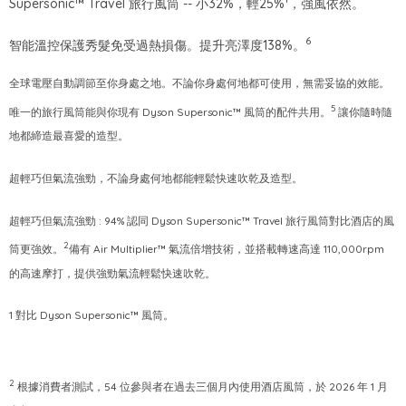
Supersonic™ Travel 旅行風筒 -- 小32%，輕25%
，強風依然。
6
智能溫控保護秀髮免受過熱損傷。提升亮澤度138%。
全球電壓自動調節至你身處之地。不論你身處何地都可使用，無需妥協的效能。
5
唯一的旅行風筒能與你現有 Dyson Supersonic™ 風筒的配件共用。
讓你隨時隨
地都締造最喜愛的造型。
超輕巧但氣流強勁，不論身處何地都能輕鬆快速吹乾及造型。
超輕巧但氣流強勁 : 94% 認同 Dyson Supersonic™ Travel 旅行風筒對比酒店的風
2
筒更強效。
備有 Air Multiplier™ 氣流倍增技術，並搭載轉速高達 110,000rpm
的高速摩打，提供強勁氣流輕鬆快速吹乾。
1 對比 Dyson Supersonic™ 風筒。
2
根據消費者測試，54 位參與者在過去三個月內使用酒店風筒，於 2026 年 1 月