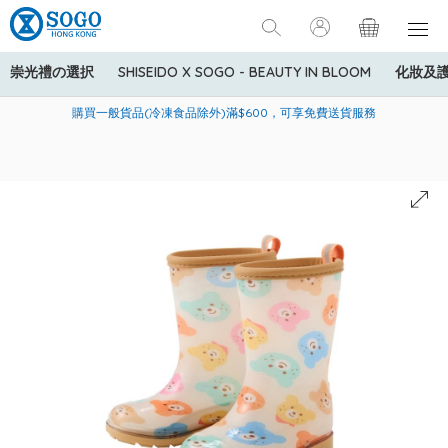
崇光禮の選択
SHISEIDO X SOGO - BEAUTY IN BLOOM
化妝及
寄送中國內地服務只適用於指定商品，若訂單金額少於HK$600(折
美國運通Explorer®信用卡會員購物禮遇：高達5%簽賬回贈！
購買一般貨品(冷凍食品除外)滿$600，可享免費送貨服務
扣後之消費金額計算)，送貨費用為HK$90。若訂單金額HK$600或
以上(折扣後之消費金額計算)，送貨費用以每箱計算首1公斤為
HK$75，其後每額外1公斤運費加收HK$16。