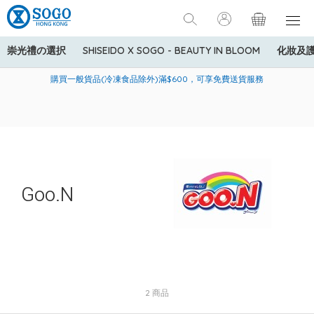
崇光禮の選択
SHISEIDO X SOGO - BEAUTY IN BLOOM
化妝及
寄送中國內地服務只適用於指定商品，若訂單金額少於HK$600(折
美國運通Explorer®信用卡會員購物禮遇：高達5%簽賬回贈！
購買一般貨品(冷凍食品除外)滿$600，可享免費送貨服務
扣後之消費金額計算)，送貨費用為HK$90。若訂單金額HK$600或
以上(折扣後之消費金額計算)，送貨費用以每箱計算首1公斤為
HK$75，其後每額外1公斤運費加收HK$16。
Goo.N
2 商品