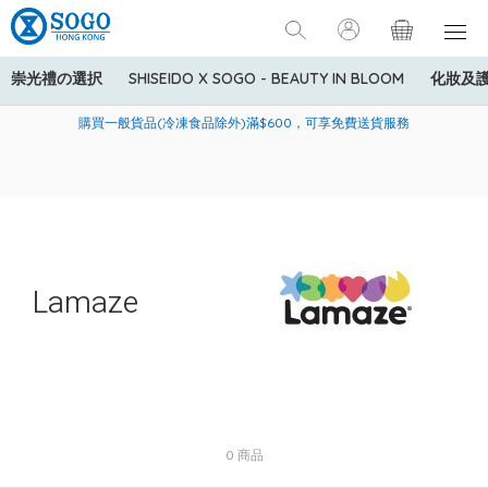
崇光禮の選択
SHISEIDO X SOGO - BEAUTY IN BLOOM
化妝及
寄送中國內地服務只適用於指定商品，若訂單金額少於HK$600(折
美國運通Explorer®信用卡會員購物禮遇：高達5%簽賬回贈！
購買一般貨品(冷凍食品除外)滿$600，可享免費送貨服務
扣後之消費金額計算)，送貨費用為HK$90。若訂單金額HK$600或
以上(折扣後之消費金額計算)，送貨費用以每箱計算首1公斤為
HK$75，其後每額外1公斤運費加收HK$16。
Lamaze
0 商品