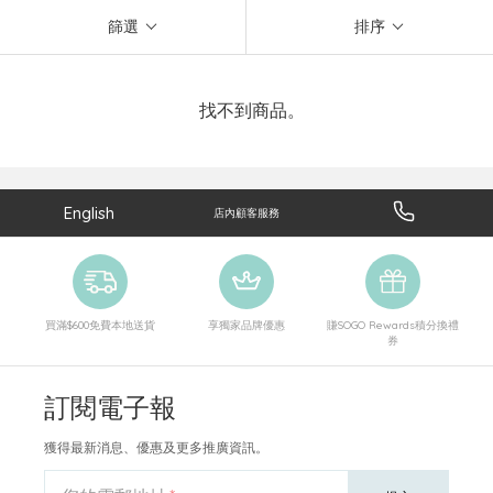
篩選
排序
找不到商品。
English
店內顧客服務
買滿$600免費本地送貨
享獨家品牌優惠
賺SOGO Rewards積分換禮
券
訂閱電子報
獲得最新消息、優惠及更多推廣資訊。