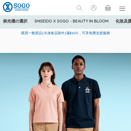
崇光禮の選択
SHISEIDO X SOGO - BEAUTY IN BLOOM
化妝及
寄送中國內地服務只適用於指定商品，若訂單金額少於HK$600(折
美國運通Explorer®信用卡會員購物禮遇：高達5%簽賬回贈！
購買一般貨品(冷凍食品除外)滿$600，可享免費送貨服務
扣後之消費金額計算)，送貨費用為HK$90。若訂單金額HK$600或
以上(折扣後之消費金額計算)，送貨費用以每箱計算首1公斤為
HK$75，其後每額外1公斤運費加收HK$16。