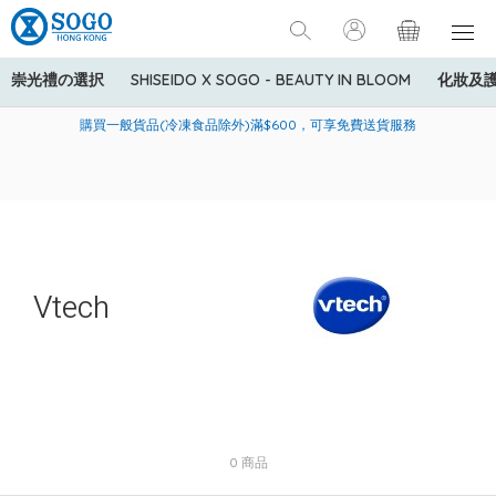
崇光禮の選択
SHISEIDO X SOGO - BEAUTY IN BLOOM
化妝及
寄送中國內地服務只適用於指定商品，若訂單金額少於HK$600(折
美國運通Explorer®信用卡會員購物禮遇：高達5%簽賬回贈！
購買一般貨品(冷凍食品除外)滿$600，可享免費送貨服務
扣後之消費金額計算)，送貨費用為HK$90。若訂單金額HK$600或
以上(折扣後之消費金額計算)，送貨費用以每箱計算首1公斤為
HK$75，其後每額外1公斤運費加收HK$16。
Vtech
0 商品