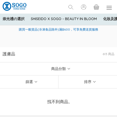
崇光禮の選択
SHISEIDO X SOGO - BEAUTY IN BLOOM
化妝及
寄送中國內地服務只適用於指定商品，若訂單金額少於HK$600(折
美國運通Explorer®信用卡會員購物禮遇：高達5%簽賬回贈！
購買一般貨品(冷凍食品除外)滿$600，可享免費送貨服務
扣後之消費金額計算)，送貨費用為HK$90。若訂單金額HK$600或
以上(折扣後之消費金額計算)，送貨費用以每箱計算首1公斤為
HK$75，其後每額外1公斤運費加收HK$16。
護膚品
613 商品
商品分類
篩選
排序
找不到商品。