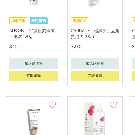
網購店取
限時禮遇
網購店取
可中國內地配送
ALBION - 3D膠原緊緻潔
CAUDALIE - 極緻亮白去角
C
面泡沫 120g
質泡沫 100ml
潔
$310
$270
$
加入購物車
加入購物車
立即選購
立即選購