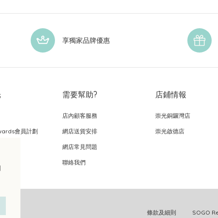
享獨家品牌優惠
光
需要幫助?
店鋪情報
店內顧客服務
崇光銅鑼灣店
wards會員計劃
網店送貨安排
崇光啟德店
網店常見問題
，
聯絡我們
的
條款及細則
SOGO 