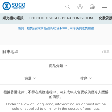
崇光禮の選択
SHISEIDO X SOGO - BEAUTY IN BLOOM
化妝及
寄送中國內地服務只適用於指定商品，若訂單金額少於HK$600(折
美國運通Explorer®信用卡會員購物禮遇：高達5%簽賬回贈！
購買一般貨品(冷凍食品除外)滿$600，可享免費送貨服務
扣後之消費金額計算)，送貨費用為HK$90。若訂單金額HK$600或
以上(折扣後之消費金額計算)，送貨費用以每箱計算首1公斤為
HK$75，其後每額外1公斤運費加收HK$16。
關東地區
1 商品
商品分類
篩選
排序
根據香港法律，不得在業務過程中，向未成年人售賣或供應令人醺醉
的酒類。
Under the law of Hong Kong, intoxicating liquor must not be
sold or supplied to a minor in the course of business.